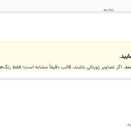
نداریم
یید.
ند.
اگر تصاویر ژورنالی باشند، قالب دقیقاً مشابه است؛ فقط رنگ
 ۲۰ روز کاری
می‌باشد. کلیه محصولات به‌صورت اختص
ر توسط تیم تی‌تی هوم دکور تولید و ارسال می‌گردند.
د.
ریم.