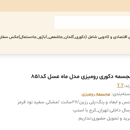
اقتصادی‌ و کادویی شامل (دکوری_گلدان_جاشمعی_آباژور_جادستمال)
عکس سفارش
جسمه دکوری رومیزی مدل ماه عسل کد851
ند:
T.T
ته‌بندی
:
مجسمه رومیزی
س و ابعاد و رنگ
:
پلی رزین/٢٧سانت /مشکی سفید نود قرمز
سال داخلی
:
تهران_کرج با اسنپ
ید و تحویل حضوری
:
نداریم