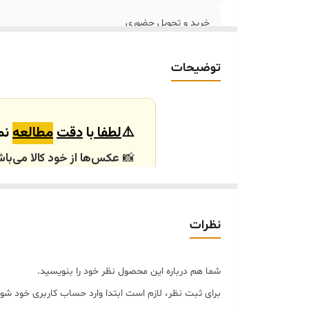
خرید و تحویل حضوری
توضیحات
⚠️
لطفا
با
دقت
مطالعه
نما
📸
عکس‌ها از خود کالا می‌باش
باشند.
🕰️ تایم آماده‌سازی و ارسال
نظرات
⏳
زمان آماده‌سازی و ارسال سفارش‌ها ۱۰ الی
انتخابی شما، پس از ثبت فاکتو
شما هم درباره این محصول نظر خود را بنویسید.
🛒 شرایط خرید
برای ثبت نظر، لازم است ابتدا وارد حساب کاربری خود شوی
خرید و تحویل حضوری ندا