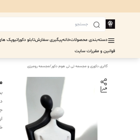
دسته‌بندی محصولات
خانه
پیگیری سفارش
تابلو دکوراتیو
پک های 
قوانین و مقررات سایت
گالری دکوری و مجسمه تی تی هوم دکور
/
مجسمه رومیزی
م
بر
دس
جن
ار
خر