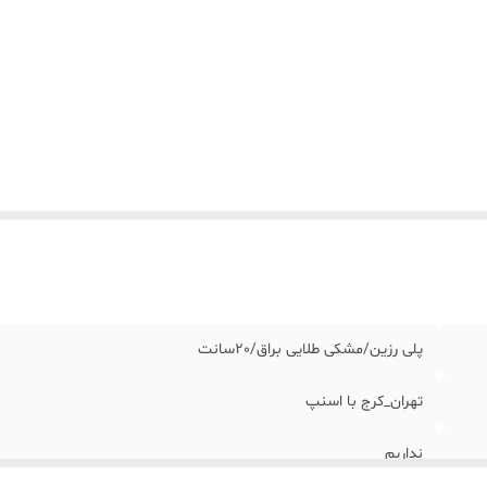
پلی رزین/مشکی طلایی براق/٢٠سانت
تهران_کرج با اسنپ
نداریم