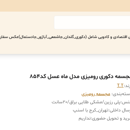
اقتصادی‌ و کادویی شامل (دکوری_گلدان_جاشمعی_آباژور_جادستمال)
عکس سفارش
جسمه دکوری رومیزی مدل ماه عسل کد854
ند:
T.T
ته‌بندی
:
مجسمه رومیزی
نس
:
پلی رزین/مشکی طلایی براق/٢٠سانت
سال داخلی
:
تهران_کرج با اسنپ
ید و تحویل حضوری
:
نداریم