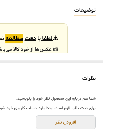
توضیحات
⚠️
لطفا
با
دقت
مطالعه
نما
📸
عکس‌ها از خود کالا می‌باش
باشند.
🕰️ تایم آماده‌سازی و ارسال
نظرات
⏳
زمان آماده‌سازی و ارسال سفارش‌ها ۱۰ الی
انتخابی شما، پس از ثبت فاکتو
شما هم درباره این محصول نظر خود را بنویسید.
🛒 شرایط خرید
برای ثبت نظر، لازم است ابتدا وارد حساب کاربری خود شوی
خرید و تحویل حضوری ندا
جنس کالاها از
پلی‌استر (ر
افزودن نظر
از بهترین متریال، رنگ و م