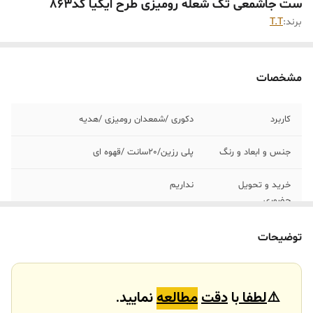
ست جاشمعی تک شعله رومیزی طرح ایکیا کد863
برند:
T.T
مشخصات
کاربرد
دکوری /شمعدان رومیزی /هدیه
جنس و ابعاد و رنگ
پلی رزین/٢٠سانت /قهوه ای
خرید و تحویل
نداریم
حضوری
توضیحات
⚠️
لطفا
با
دقت
مطالعه
نمایید.