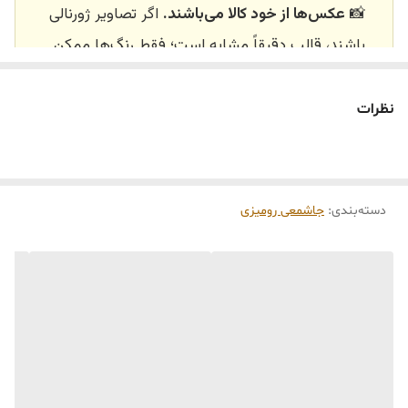
📸
عکس‌ها از خود کالا می‌باشند.
اگر تصاویر ژورنالی
باشند، قالب دقیقاً مشابه است؛ فقط رنگ‌ها ممکن
است تفاوت داشته باشند.
🕰️ تایم آماده‌سازی و ارسال
نظرات
⏳
زمان آماده‌سازی و ارسال سفارش‌ها ۱۰ الی ۲۰ روز
کاری
می‌باشد. کلیه محصولات به‌صورت اختصاصی و
طبق رنگ و سایز انتخابی شما، پس از ثبت فاکتور
دسته‌بندی
:
جاشمعی رومیزی
توسط تیم تی‌تی هوم دکور تولید و ارسال می‌گردند.
🛒 شرایط خرید
خرید و تحویل حضوری نداریم.
جنس کالاها از
پلی‌استر (رزین)
برای کالاهای
کوچک و
فایبرگلاس
برای کالاهای بزرگ می‌باشد.
از بهترین متریال، رنگ و مواد اولیه استفاده