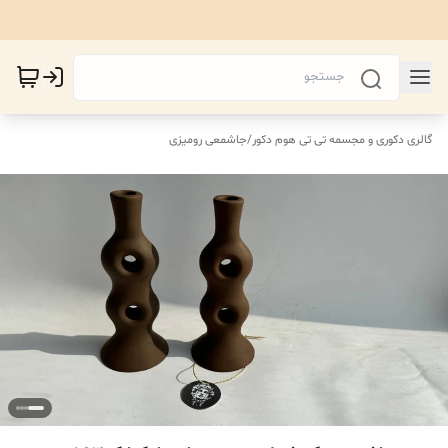
گالری دکوری و مجسمه تی تی هوم دکور
/
جاشمعی رومیزی