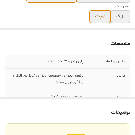
سایزبندی
بزرگ
کوچک
مشخصات
جنس و ابعاد
پلی رزین/٣۶-۴۵سانت
کاربرد:
دکوری دیواری /مجسمه دیواری /دیزاین اتاق و
ویلا/ویترین مغازه
ارسال
بسراسر ایران با تیپاکس
ارسال داخلی
تهران_کرج با اسنپ
توضیحات
خرید و تحویل
نداریم
حضوری