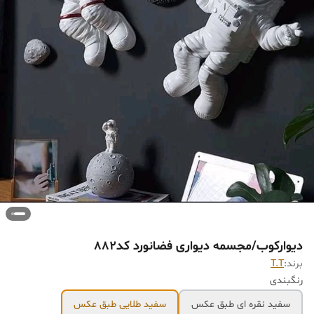
دیوارکوب/مجسمه دیواری فضانورد کد882
برند:
T.T
رنگبندی
سفید نقره ای طبق عکس
سفید طلایی طبق عکس