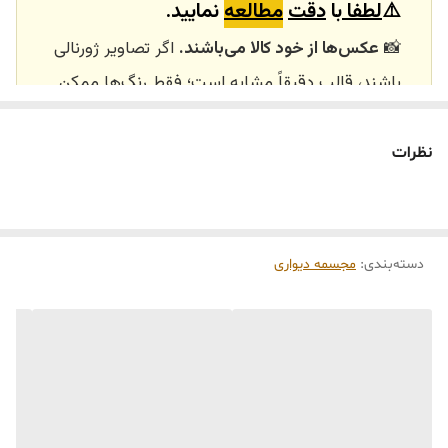
⚠️
لطفا
با
دقت
مطالعه
نمایید.
📸
عکس‌ها از خود کالا می‌باشند.
اگر تصاویر ژورنالی
باشند، قالب دقیقاً مشابه است؛ فقط رنگ‌ها ممکن
است تفاوت داشته باشند.
🕰️ تایم آماده‌سازی و ارسال
نظرات
⏳
زمان آماده‌سازی و ارسال سفارش‌ها ۱۰ الی ۲۰ روز
کاری
می‌باشد. کلیه محصولات به‌صورت اختصاصی و
طبق رنگ و سایز انتخابی شما، پس از ثبت فاکتور
دسته‌بندی
:
مجسمه دیواری
توسط تیم تی‌تی هوم دکور تولید و ارسال می‌گردند.
🛒 شرایط خرید
خرید و تحویل حضوری نداریم.
جنس کالاها از
پلی‌استر (رزین)
برای کالاهای
کوچک و
فایبرگلاس
برای کالاهای بزرگ می‌باشد.