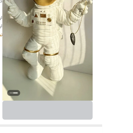
کا
ار
ار
خر
نم