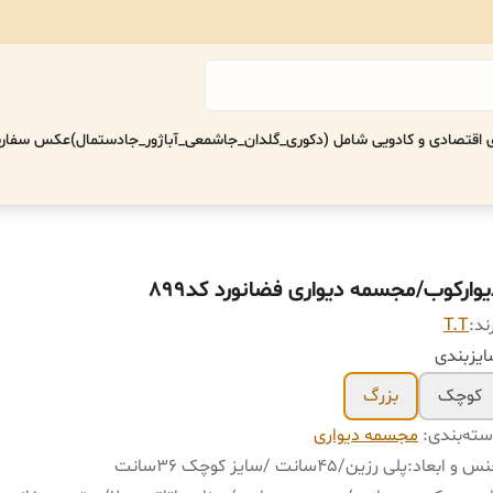
اقتصادی‌ و کادویی شامل (دکوری_گلدان_جاشمعی_آباژور_جادستمال)
عکس سفارش
یوارکوب/مجسمه دیواری فضانورد کد899
ند:
T.T
یزبندی
کوچک
بزرگ
ته‌بندی
:
مجسمه دیواری
س و ابعاد
:
پلی رزین/۴۵سانت /سایز کوچک ٣۶سانت