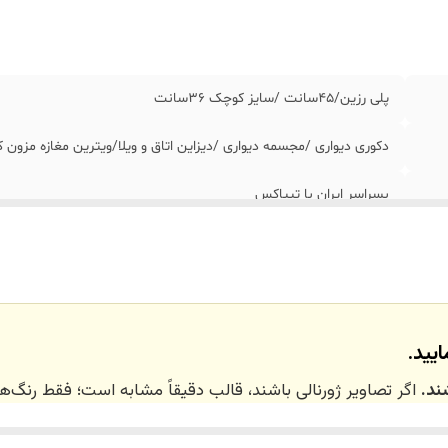
پلی رزین/۴۵سانت /سایز کوچک ٣۶سانت
دکوری دیواری /مجسمه دیواری /دیزاین اتاق و ویلا/ویترین مغازه مزون 
بسراسر ایران با تیپاکس
تهران_کرج با اسنپ
نداریم
یید.
ند.
اگر تصاویر ژورنالی باشند، قالب دقیقاً مشابه است؛ فقط رنگ