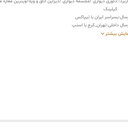
ربرد:
:
دکوری دیواری /مجسمه دیواری /دیزاین اتاق و ویلا/ویترین مغازه م
کیلینک
سال
:
بسراسر ایران با تیپاکس
سال داخلی
:
تهران_کرج با اسنپ
ید و تحویل حضوری
:
نداریم
ایش بیشتر