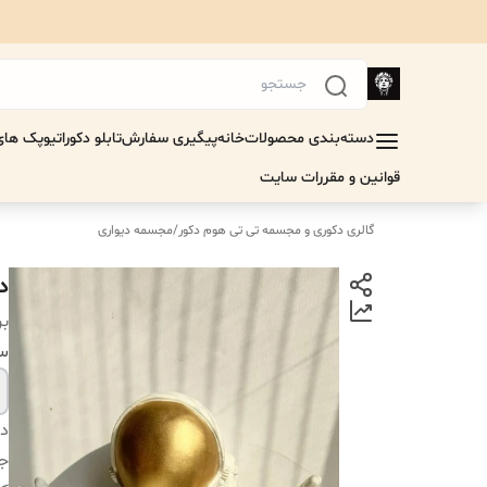
دسته‌بندی محصولات
خانه
پیگیری سفارش
تابلو دکوراتیو
پک های 
قوانین و مقررات سایت
گالری دکوری و مجسمه تی تی هوم دکور
/
مجسمه دیواری
د
بر
سا
دس
جن