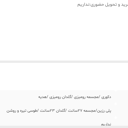
ید و تحویل حضوری
:
نداریم
دکوری /مجسمه رومیزی /گلدان رومیزی /هدیه
پلی رزین/مجسمه ٢٧سانت /گلدان ٢٣سانت /طوسی تیره و روشن
نداریم