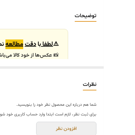
توضیحات
⚠️
لطفا
با
دقت
مطالعه
نما
📸
عکس‌ها از خود کالا می‌باش
باشند.
🕰️ تایم آماده‌سازی و ارسال
نظرات
⏳
زمان آماده‌سازی و ارسال سفارش‌ها ۱۰ الی
انتخابی شما، پس از ثبت فاکتو
شما هم درباره این محصول نظر خود را بنویسید.
🛒 شرایط خرید
برای ثبت نظر، لازم است ابتدا وارد حساب کاربری خود شوی
خرید و تحویل حضوری ندا
جنس کالاها از
پلی‌استر (ر
افزودن نظر