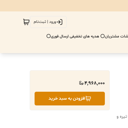
ورود | ثبت‌نام
ات مشتریان
⭕ هدیه های تخفیفی ارسال فوری⭕
4,968,000
افزودن به سبد خرید
ت /طوسی تیره و