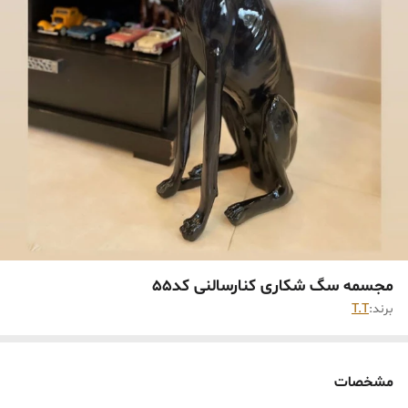
مجسمه سگ شکاری کنارسالنی کد55
برند:
T.T
مشخصات