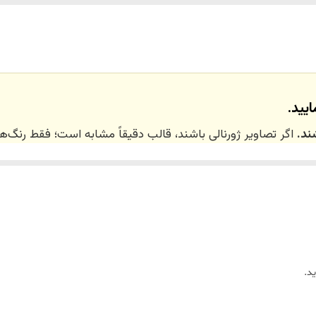
تهران_کرج با اسنپ
نداریم
یید.
ند.
اگر تصاویر ژورنالی باشند، قالب دقیقاً مشابه است؛ فقط رنگ
 ۲۰ روز کاری
می‌باشد. کلیه محصولات به‌صورت اختص
ر توسط تیم تی‌تی هوم دکور تولید و ارسال می‌گردند.
د.
ریم.
زین)
برای کالاهای کوچک و
فایبرگلاس
برای کالاهای بزرگ می‌باشد.