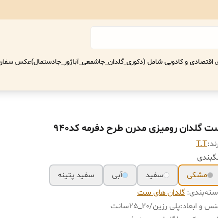
اقتصادی‌ و کادویی شامل (دکوری_گلدان_جاشمعی_آباژور_جادستمال)
عکس سفارش
ت گلدان رومیزی مدرن طرح دفرمه کد940
ند:
T.T
گبندی
مشکی
سفید
آبی
سفید پتینه
ته‌بندی
:
گلدان های ست
س و ابعاد
:
پلی رزین/٢٠_٢۵سانت