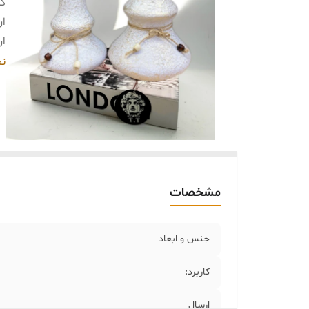
کا
ار
ار
خر
نم
مشخصات
جنس و ابعاد
کاربرد:
ارسال