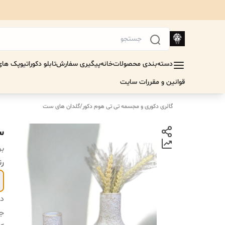
دسته‌بندی محصولات
خانه
پیگیری سفارش
تابلو دکوراتیو
پک های 
قوانین و مقررات سایت
گالری دکوری و مجسمه تی تی هوم دکور
/
گلدان های ست
س
بر
رن
دس
جن