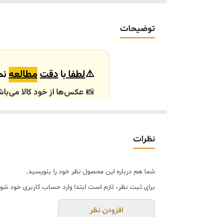
ارسال داخلی
توضیحات
خرید و تحویل حضوری
⚠️
لطفا
با
دقت
مطالعه
نما
📸
عکس‌ها از خود کالا می‌باش
باشند.
🕰️ تایم آماده‌سازی و ارسال
نظرات
⏳
زمان آماده‌سازی و ارسال سفارش‌ها ۱۰ الی
انتخابی شما، پس از ثبت فاکتو
شما هم درباره این محصول نظر خود را بنویسید.
🛒 شرایط خرید
برای ثبت نظر، لازم است ابتدا وارد حساب کاربری خود شوی
خرید و تحویل حضوری ندا
جنس کالاها از
پلی‌استر (ر
افزودن نظر