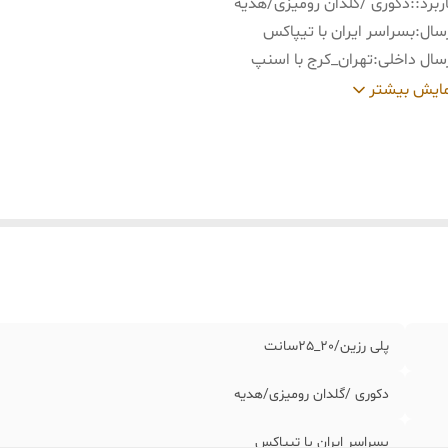
ربرد:
:
دکوری /گلدان رومیزی/هدیه
سال
:
بسراسر ایران با تیپاکس
سال داخلی
:
تهران_کرج با اسنپ
ید و تحویل حضوری
:
نداریم
ایش بیشتر
پلی رزین/٢٠_٢۵سانت
دکوری /گلدان رومیزی/هدیه
بسراسر ایران با تیپاکس