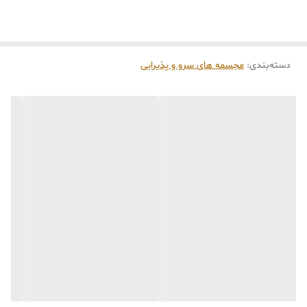
⏳
زمان آماده‌سازی و ارسال سفارش‌ها ۱۰ الی ۲۰ روز
کاری
می‌باشد. کلیه محصولات به‌صورت اختصاصی و
طبق رنگ و سایز انتخابی شما، پس از ثبت فاکتور
دسته‌بندی
:
مجسمه های سرو و پذیرایی
توسط تیم تی‌تی هوم دکور تولید و ارسال می‌گردند.
🛒 شرایط خرید
خرید و تحویل حضوری نداریم.
جنس کالاها از
پلی‌استر (رزین)
برای کالاهای
کوچک و
فایبرگلاس
برای کالاهای بزرگ می‌باشد.
از بهترین متریال، رنگ و مواد اولیه استفاده
می‌شود.
محصولات ساخت ایران 🇮🇷 و کاملاً توسط تیم
تی‌تی هوم دکور تولید می‌گردند.
جهت اطمینان مشتری،
عکس و فیلم سفارش