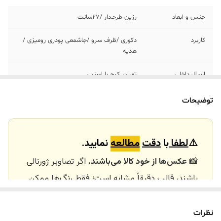
جنس و ابعاد
رزین طرحدار /٢٧سانت
کاربرد
دکوری /ظرف سرو /جاشمعی پودری رومیزی /
هدیه
ارسال داخلی
تهران_کرج با اسنپ
خرید و تحویل
نداریم
توضیحات
حضوری
⚠️
لطفا
با
دقت
مطالعه
نمایید.
📸
عکس‌ها از خود کالا می‌باشند.
اگر تصاویر ژورنالی
باشند، قالب دقیقاً مشابه است؛ فقط رنگ‌ها ممکن
است تفاوت داشته باشند.
🕰️ تایم آماده‌سازی و ارسال
نظرات