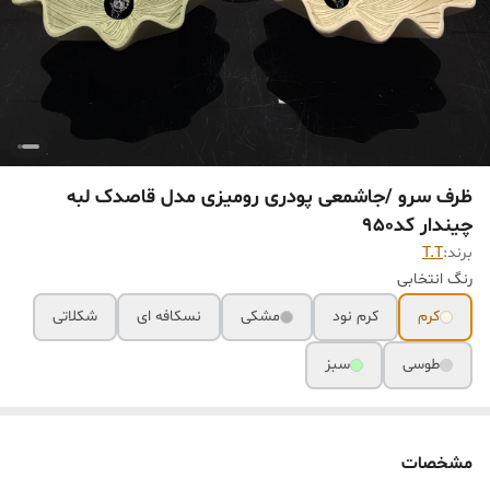
ظرف سرو /جاشمعی پودری رومیزی مدل قاصدک لبه
چیندار کد950
برند:
T.T
رنگ انتخابی
کرم
کرم نود
مشکی
نسکافه ای
شکلاتی
طوسی
سبز
مشخصات