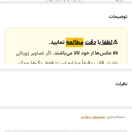
ارسال
بسراسر ایران با تیپاکس
ارسال داخلی
تهران_کرج با اسنپ
توضیحات
خرید و تحویل
نداریم
حضوری
⚠️
لطفا
با
دقت
مطالعه
نمایید.
📸
عکس‌ها از خود کالا می‌باشند.
اگر تصاویر ژورنالی
باشند، قالب دقیقاً مشابه است؛ فقط رنگ‌ها ممکن
است تفاوت داشته باشند.
🕰️ تایم آماده‌سازی و ارسال
نظرات
⏳
زمان آماده‌سازی و ارسال سفارش‌ها ۱۰ الی ۲۰ روز
کاری
می‌باشد. کلیه محصولات به‌صورت اختصاصی و
طبق رنگ و سایز انتخابی شما، پس از ثبت فاکتور
دسته‌بندی
:
مجسمه دیواری
توسط تیم تی‌تی هوم دکور تولید و ارسال می‌گردند.