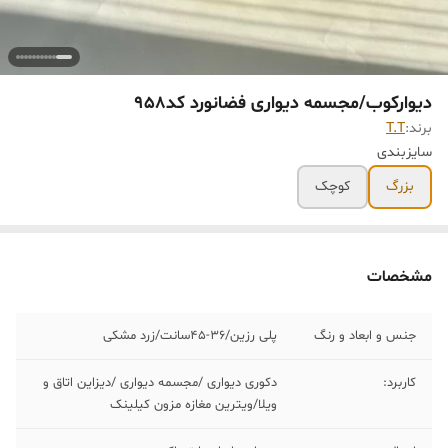
دیوارکوب/مجسمه دیواری فضانورد کد958
برند:
T.T
سایزبندی
بزرگ
کوچک
مشخصات
جنس و ابعاد و رنگ
پلی رزین/٣۶-۴۵سانت/زرد مشکی
کاربرد:
دکوری دیواری /مجسمه دیواری /دیزاین اتاق و
ویلا/ویترین مغازه مزون کیلینک