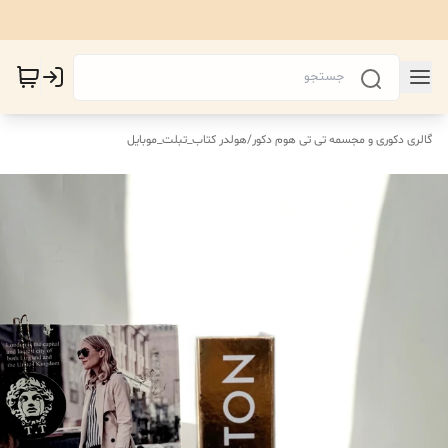
گالری دکوری و مجسمه تی تی هوم دکور
/
هولدر کتاب_تبلت_موبایل