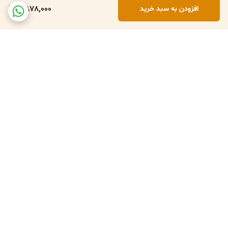
2,878,000
افزودن به سبد خرید
برگشت به بالا
تعویض کالا در صورت ارسال
پشتبانی فعال طبق تایم
اشتباه
کاری