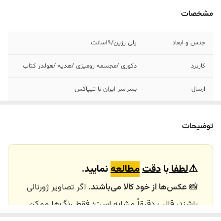
مشخصات
جنس و ابعاد
پلی رزین/١٩سانت
کاربرد
دکوری /مجسمه رومیزی /هدیه /هولدر کتاب
ارسال
بسراسر ایران با تیپاکس
ارسال داخلی
تهران_کرج با اسنپ
توضیحات
خرید و تحویل
نداریم
حضوری
⚠️
لطفا
با
دقت
مطالعه
نمایید.
📸
عکس‌ها از خود کالا می‌باشند.
اگر تصاویر ژورنالی
باشند، قالب دقیقاً مشابه است؛ فقط رنگ‌ها ممکن
است تفاوت داشته باشند.