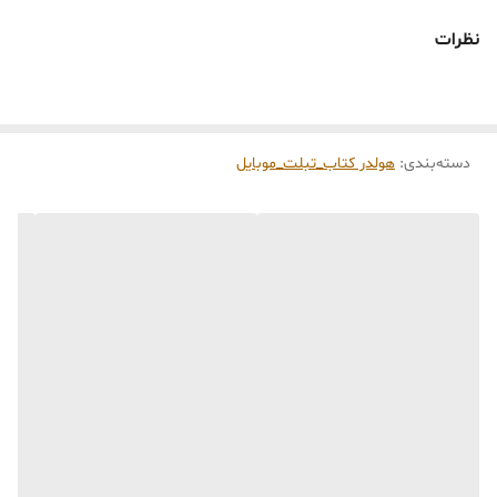
🕰️ تایم آماده‌سازی و ارسال
نظرات
⏳
زمان آماده‌سازی و ارسال سفارش‌ها ۱۰ الی ۲۰ روز
کاری
می‌باشد. کلیه محصولات به‌صورت اختصاصی و
طبق رنگ و سایز انتخابی شما، پس از ثبت فاکتور
دسته‌بندی
:
هولدر کتاب_تبلت_موبایل
توسط تیم تی‌تی هوم دکور تولید و ارسال می‌گردند.
🛒 شرایط خرید
خرید و تحویل حضوری نداریم.
جنس کالاها از
پلی‌استر (رزین)
برای کالاهای
کوچک و
فایبرگلاس
برای کالاهای بزرگ می‌باشد.
از بهترین متریال، رنگ و مواد اولیه استفاده
می‌شود.
محصولات ساخت ایران و کاملاً توسط تیم تی‌تی
هوم دکور تولید می‌گردند.