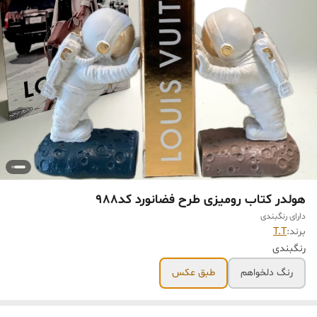
هولدر کتاب رومیزی طرح فضانورد کد988
دارای رنگبندی
برند:
T.T
رنگبندی
رنگ دلخواهم
طبق عکس