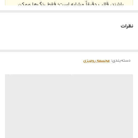
باشند، قالب دقیقاً مشابه است؛ فقط رنگ‌ها ممکن
است تفاوت داشته باشند.
🕰️ تایم آماده‌سازی و ارسال
نظرات
⏳
زمان آماده‌سازی و ارسال سفارش‌ها ۱۰ الی ۲۰ روز
کاری
می‌باشد. کلیه محصولات به‌صورت اختصاصی و
طبق رنگ و سایز انتخابی شما، پس از ثبت فاکتور
دسته‌بندی
:
مجسمه رومیزی
توسط تیم تی‌تی هوم دکور تولید و ارسال می‌گردند.
🛒 شرایط خرید
خرید و تحویل حضوری نداریم.
جنس کالاها از
پلی‌استر (رزین)
برای کالاهای
کوچک و
فایبرگلاس
برای کالاهای بزرگ می‌باشد.
از بهترین متریال، رنگ و مواد اولیه استفاده
می‌شود.