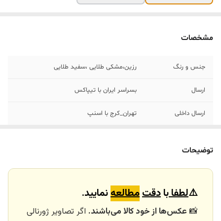
مشخصات
جنس ‌و رنگ
رزین،مشکی طلایی ،سفید طلایی
ارسال
بسراسر ایران با تیپاکس
ارسال داخلی
تهران_کرج با اسنپ
خرید و تحویل
نداریم
حضوری
توضیحات
کاربرد
مجسمه رومیزی ،دکوری ،هدیه ،کادو تولد،
هولدر کتاب رومیزی
⚠️
لطفا
با
دقت
مطالعه
نمایید.
📸
عکس‌ها از خود کالا می‌باشند.
اگر تصاویر ژورنالی