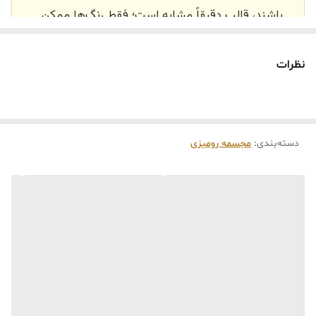
باشند، قالب دقیقاً مشابه است؛ فقط رنگ‌ها ممکن
است تفاوت داشته باشند.
🕰️ تایم آماده‌سازی و ارسال
نظرات
⏳
زمان آماده‌سازی و ارسال سفارش‌ها ۱۰ الی ۲۰ روز
کاری
می‌باشد. کلیه محصولات به‌صورت اختصاصی و
طبق رنگ و سایز انتخابی شما، پس از ثبت فاکتور
دسته‌بندی
:
مجسمه رومیزی
توسط تیم تی‌تی هوم دکور تولید و ارسال می‌گردند.
🛒 شرایط خرید
خرید و تحویل حضوری نداریم.
جنس کالاها از
پلی‌استر (رزین)
برای کالاهای
کوچک و
فایبرگلاس
برای کالاهای بزرگ می‌باشد.
از بهترین متریال، رنگ و مواد اولیه استفاده
می‌شود.