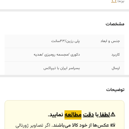
برند:
T.T
مشخصات
جنس و ابعاد
پلی رزین/43سانت
کاربرد
دکوری /مجسمه رومیزی /هدیه
ارسال
بسراسر ایران با تیپاکس
ارسال داخلی
تهران_کرج با اسنپ
توضیحات
خرید و تحویل
نداریم
حضوری
⚠️
لطفا
با
دقت
مطالعه
نمایید.
📸
عکس‌ها از خود کالا می‌باشند.
اگر تصاویر ژورنالی