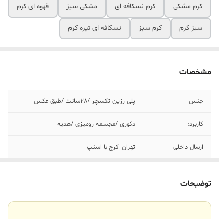
کرم مشکی
کرم نسکافه ای
مشکی سبز
قهوه ای کرم
سبز کرم
کرم سبز
نسکافه ای تیره کرم
مشخصات
جنس
پلی رزین تکسچر /٢٨سانت /طبق عکس
کاربرد:
دکوری /مجسمه رومیزی /هدیه
ارسال داخلی
تهران_کرج با اسنپ
خرید و تحویل
نداریم
حضوری
توضیحات