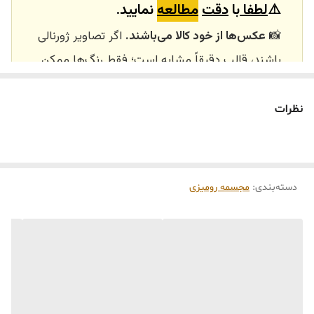
⚠️
لطفا
با
دقت
مطالعه
نمایید.
📸
عکس‌ها از خود کالا می‌باشند.
اگر تصاویر ژورنالی
باشند، قالب دقیقاً مشابه است؛ فقط رنگ‌ها ممکن
است تفاوت داشته باشند.
🕰️ تایم آماده‌سازی و ارسال
نظرات
⏳
زمان آماده‌سازی و ارسال سفارش‌ها ۱۰ الی ۲۰ روز
کاری
می‌باشد. کلیه محصولات به‌صورت اختصاصی و
طبق رنگ و سایز انتخابی شما، پس از ثبت فاکتور
دسته‌بندی
:
مجسمه رومیزی
توسط تیم تی‌تی هوم دکور تولید و ارسال می‌گردند.
🛒 شرایط خرید
خرید و تحویل حضوری نداریم.
جنس کالاها از
پلی‌استر (رزین)
برای کالاهای
کوچک و
فایبرگلاس
برای کالاهای بزرگ می‌باشد.