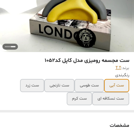
ست مجسمه رومیزی مدل کاپل کد1052
برند:
T.T
رنگبندی
ست آبی
ست طوسی
ست نارنجی
ست زرد
ست نسکافه ای
ست کرم
مشخصات