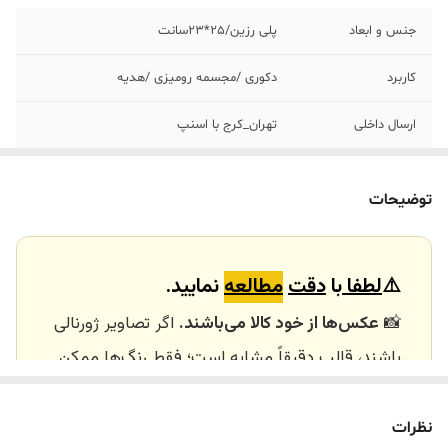
جنس و ابعاد
پلی رزین/٢۵*٢٣سانت
کاربرد
دکوری /مجسمه رومیزی /هدیه
ارسال داخلی
تهران_کرج با اسنپ
خرید و تحویل
نداریم
حضوری
توضیحات
⚠️
لطفا
با
دقت
مطالعه
نمایید.
📸
عکس‌ها از خود کالا می‌باشند.
اگر تصاویر ژورنالی
باشند، قالب دقیقاً مشابه است؛ فقط رنگ‌ها ممکن
است تفاوت داشته باشند.
🕰️ تایم آماده‌سازی و ارسال
نظرات