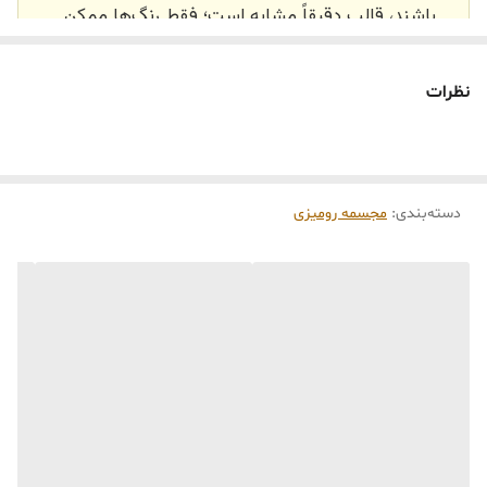
باشند، قالب دقیقاً مشابه است؛ فقط رنگ‌ها ممکن
است تفاوت داشته باشند.
🕰️ تایم آماده‌سازی و ارسال
نظرات
⏳
زمان آماده‌سازی و ارسال سفارش‌ها ۱۰ الی ۲۰ روز
کاری
می‌باشد. کلیه محصولات به‌صورت اختصاصی و
طبق رنگ و سایز انتخابی شما، پس از ثبت فاکتور
دسته‌بندی
:
مجسمه رومیزی
توسط تیم تی‌تی هوم دکور تولید و ارسال می‌گردند.
🛒 شرایط خرید
خرید و تحویل حضوری نداریم.
جنس کالاها از
پلی‌استر (رزین)
برای کالاهای
کوچک و
فایبرگلاس
برای کالاهای بزرگ می‌باشد.
از بهترین متریال، رنگ و مواد اولیه استفاده
می‌شود.