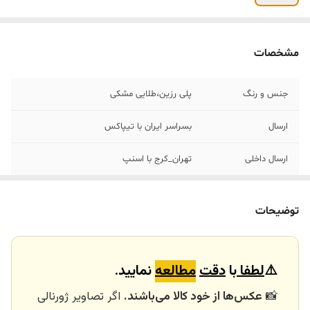
مشخصات
جنس ‌و رنگ
پلی رزین،طلایی مشکی
ارسال
بسراسر ایران با تیپاکس
ارسال داخلی
تهران_کرج با اسنپ
خرید و تحویل
نداریم
حضوری
توضیحات
کاربرد
دکوری ،مجسمه رومیزی ،هدیه ،کادو تولد،
هولدر کتاب رومیزی
⚠️
لطفا
با
دقت
مطالعه
نمایید.
📸
عکس‌ها از خود کالا می‌باشند.
اگر تصاویر ژورنالی