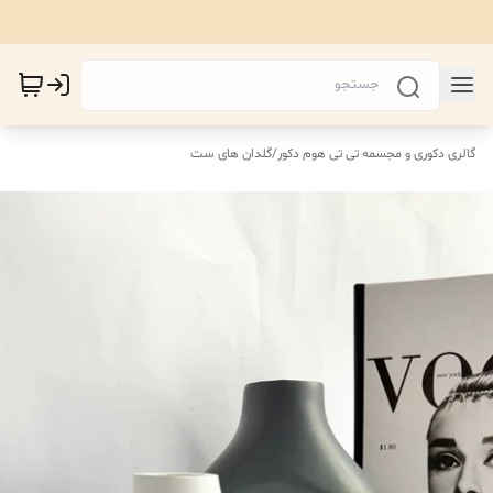
گالری دکوری و مجسمه تی تی هوم دکور
/
گلدان های ست