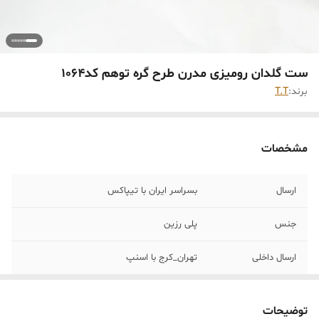
ست گلدان رومیزی مدرن طرح گره توهم کد1064
برند:
T.T
مشخصات
ارسال
بسراسر ایران با تیپاکس
جنس
پلی رزین
ارسال داخلی
تهران_کرج با اسنپ
خرید و تحویل
نداریم
حضوری
توضیحات