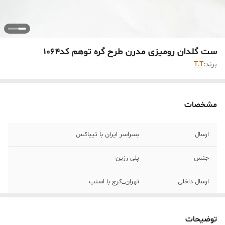
ست گلدان رومیزی مدرن طرح گره توهم کد1064
برند:
T.T
مشخصات
ارسال
بسراسر ایران با تیپاکس
جنس
پلی رزین
ارسال داخلی
تهران_کرج با اسنپ
خرید و تحویل
نداریم
حضوری
توضیحات