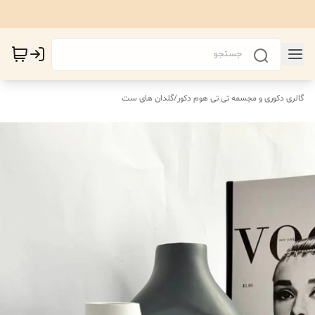
گالری دکوری و مجسمه تی تی هوم دکور
/
گلدان های ست