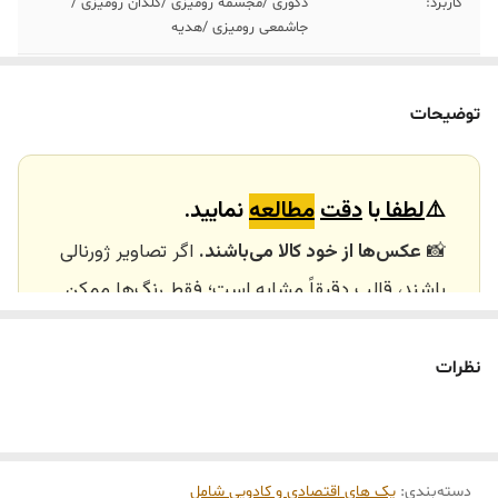
کاربرد:
دکوری /مجسمه رومیزی /گلدان رومیزی /
جاشمعی رومیزی /هدیه
هر ست شامل
١عدد جاشمعی /١عدد مجسمه /١جفت گلدان
توضیحات
خرید و تحویل
نداریم
حضوری
⚠️
لطفا
با
دقت
مطالعه
نمایید.
📸
عکس‌ها از خود کالا می‌باشند.
اگر تصاویر ژورنالی
باشند، قالب دقیقاً مشابه است؛ فقط رنگ‌ها ممکن
است تفاوت داشته باشند.
🕰️ تایم آماده‌سازی و ارسال
نظرات
⏳
زمان آماده‌سازی و ارسال سفارش‌ها ۱۰ الی ۲۰ روز
کاری
می‌باشد. کلیه محصولات به‌صورت اختصاصی و
طبق رنگ و سایز انتخابی شما، پس از ثبت فاکتور
دسته‌بندی
:
پک های اقتصادی‌ و کادویی شامل