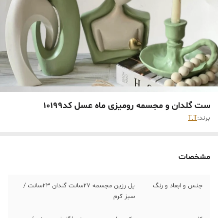
ست گلدان و مجسمه رومیزی ماه عسل کد10199
برند:
T.T
مشخصات
جنس و ابعاد و رنگ
پل رزین مجسمه ٢٧سانت گلدان ٢٣سانت /
سبز کرم