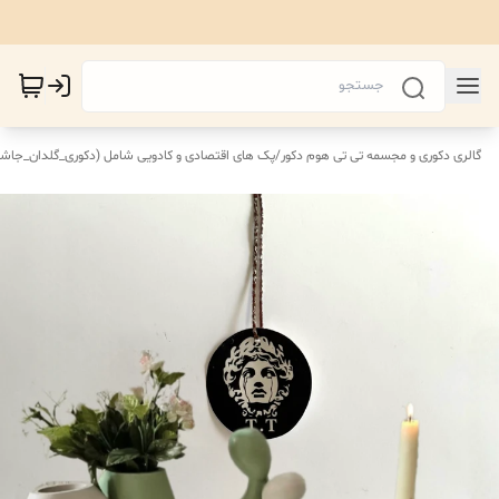
گالری دکوری و مجسمه تی تی هوم دکور
/
پک های اقتصادی‌ و کادویی شامل (دکوری_گلدان_جاش