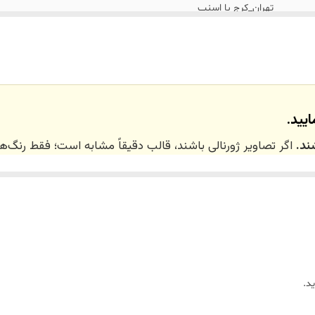
تهران_کرج با اسنپ
نداریم
یید.
ند.
اگر تصاویر ژورنالی باشند، قالب دقیقاً مشابه است؛ فقط رنگ
 ۲۰ روز کاری
می‌باشد. کلیه محصولات به‌صورت اختص
ر توسط تیم تی‌تی هوم دکور تولید و ارسال می‌گردند.
د.
ریم.
زین)
برای کالاهای کوچک و
فایبرگلاس
برای کالاهای بزرگ می‌باشد.