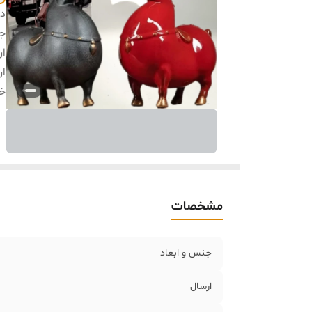
دس
جن
ار
ار
خر
مشخصات
جنس و ابعاد
ارسال