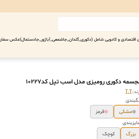
اقتصادی‌ و کادویی شامل (دکوری_گلدان_جاشمعی_آباژور_جادستمال)
عکس سفارش
جسمه دکوری رومیزی مدل اسب تپل کد10227
ند:
T.T
گبندی
مشکی
قرمز
یزبندی
بزرگ
کوچک