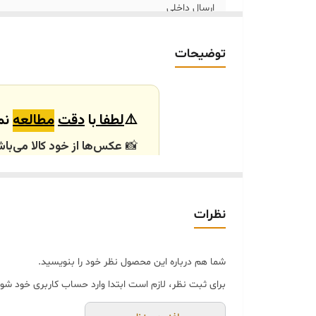
ارسال داخلی
خرید و تحویل حضوری
توضیحات
⚠️
لطفا
با
دقت
مطالعه
نما
📸
عکس‌ها از خود کالا می‌باش
باشند.
🕰️ تایم آماده‌سازی و ارسال
نظرات
⏳
زمان آماده‌سازی و ارسال سفارش‌ها ۱۰ الی
انتخابی شما، پس از ثبت فاکتو
شما هم درباره این محصول نظر خود را بنویسید.
🛒 شرایط خرید
برای ثبت نظر، لازم است ابتدا وارد حساب کاربری خود شوی
خرید و تحویل حضوری ندا
جنس کالاها از
پلی‌استر (ر