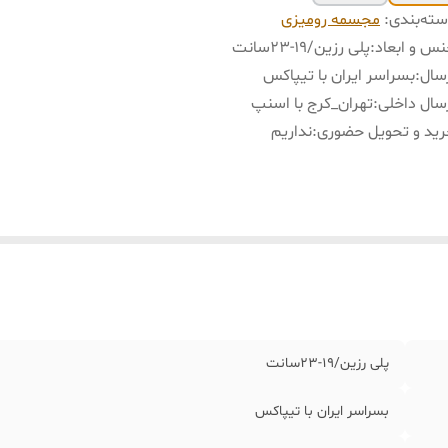
ته‌بندی
:
مجسمه رومیزی
س و ابعاد
:
پلی رزین/١٩-٢٣سانت
سال
:
بسراسر ایران با تیپاکس
سال داخلی
:
تهران_کرج با اسنپ
ید و تحویل حضوری
:
نداریم
پلی رزین/١٩-٢٣سانت
بسراسر ایران با تیپاکس