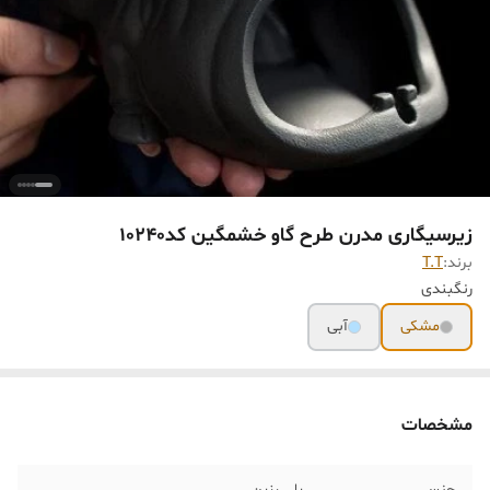
زیرسیگاری مدرن طرح گاو خشمگین کد10240
برند:
T.T
رنگبندی
مشکی
آبی
مشخصات
جنس
پلی رزین