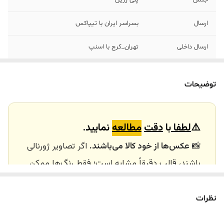
ارسال
بسراسر ایران با تیپاکس
ارسال داخلی
تهران_کرج با اسنپ
خرید و تحویل
نداریم
حضوری
توضیحات
⚠️
لطفا
با
دقت
مطالعه
نمایید.
📸
عکس‌ها از خود کالا می‌باشند.
اگر تصاویر ژورنالی
باشند، قالب دقیقاً مشابه است؛ فقط رنگ‌ها ممکن
است تفاوت داشته باشند.
🕰️ تایم آماده‌سازی و ارسال
نظرات
⏳
زمان آماده‌سازی و ارسال سفارش‌ها ۱۰ الی ۲۰ روز