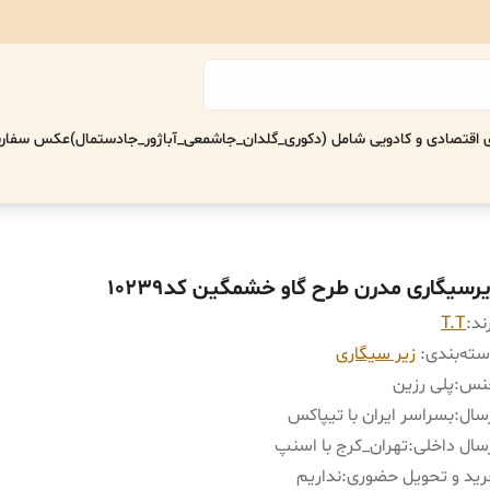
اقتصادی‌ و کادویی شامل (دکوری_گلدان_جاشمعی_آباژور_جادستمال)
عکس سفارش
یرسیگاری مدرن طرح گاو خشمگین کد10239
ند:
T.T
ته‌بندی
:
زیر سیگاری
نس
:
پلی رزین
سال
:
بسراسر ایران با تیپاکس
سال داخلی
:
تهران_کرج با اسنپ
ید و تحویل حضوری
:
نداریم