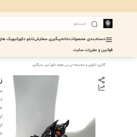
دسته‌بندی محصولات
خانه
پیگیری سفارش
تابلو دکوراتیو
پک های 
قوانین و مقررات سایت
گالری دکوری و مجسمه تی تی هوم دکور
/
زیر سیگاری
ز
بر
دس
ج
ار
ار
خر