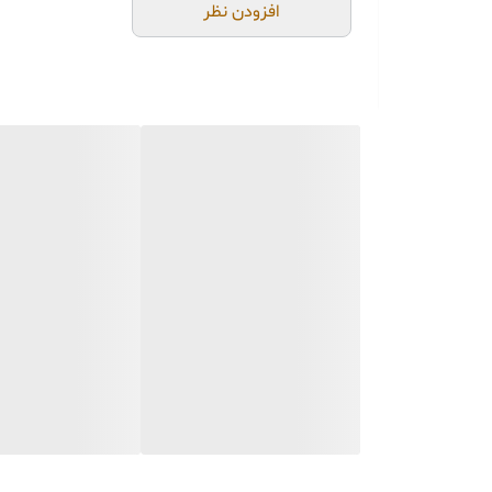
جنس کالاها از
پلی‌استر (ر
افزودن نظر
از بهترین متریال، رنگ و م
محصولات ساخت ایران و کام
جهت اطمینان مشتری،
عک
می‌شود.
🚚 ارسال و بسته‌بندی
ارسال از تهران یا کرج با 
بسته‌بندی محکم و عالی
با
📦
هزینه ارسال و بسته‌بن
📏 ویژگی‌های محصول
امکان اختلاف سایز
۱ الی ۳ سانتی‌متر
قابلیت شستشو با ابر و ما
🌈 امکان تغییر تناژ رنگ ب