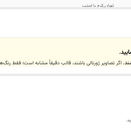
تهران_کرج با اسنپ
نداریم
یید.
ند.
اگر تصاویر ژورنالی باشند، قالب دقیقاً مشابه است؛ فقط رنگ
 ۲۰ روز کاری
می‌باشد. کلیه محصولات به‌صورت اختص
ر توسط تیم تی‌تی هوم دکور تولید و ارسال می‌گردند.
د.
ریم.