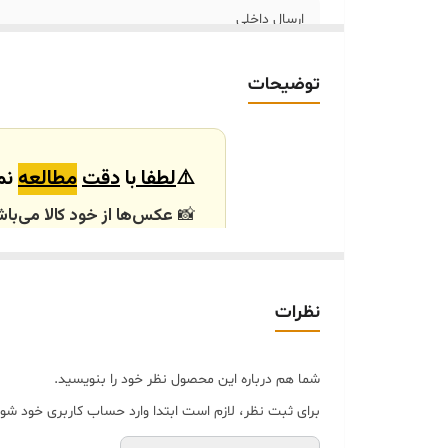
ارسال داخلی
خرید و تحویل حضوری
توضیحات
⚠️
لطفا
با
دقت
مطالعه
نما
📸
عکس‌ها از خود کالا می‌باش
باشند.
🕰️ تایم آماده‌سازی و ارسال
نظرات
⏳
زمان آماده‌سازی و ارسال سفارش‌ها ۱۰ الی
انتخابی شما، پس از ثبت فاکتو
شما هم درباره این محصول نظر خود را بنویسید.
🛒 شرایط خرید
برای ثبت نظر، لازم است ابتدا وارد حساب کاربری خود شوی
خرید و تحویل حضوری ندا