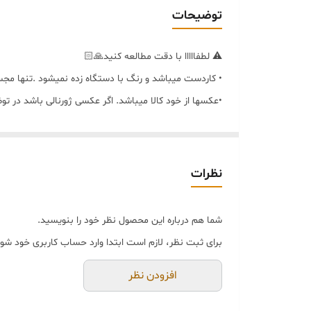
تایم ارسال و آماده سازی
توضیحات
خرید و تحویل حضوری
⚠️ لطفااااا با دقت مطالعه کنید🙏🏻
• کاردست میباشد و رنگ با دستگاه زده نمیشود .تنها مجس
•عکسها از خود کالا میباشد. اگر عکسی ژورنالی باشد در ت
•کارها تماما تولید داخل میباشد
•سرامیک نمیباشد .
•اندازه ها کاملا تقریبی و امکان دارد ۱ تا ۲سانت بالا یا پایین باشد .
نظرات
•لطفا در رنگ انتخابی خود دقت کنید تعویض رنگ شامل ه
•به علت کم و زیاد شدن نور امکان کمی تغییر رنگ وجود دا
شما هم درباره این محصول نظر خود را بنویسید.
•اگر کنار مدل مورد نظر شماره ای درج شده (شماره ی مدل 
برای ثبت نظر، لازم است ابتدا وارد حساب کاربری خود شوی
•ضدآب و قابلیت شستشو با ابر و مایع را دارد.
افزودن نظر
• تماما کار دست و هیچکدام از طرح ها برچسب یا چاپ نم
•در توضیحات سفارش رنگ دلخواهتون را بنویسید یا در و