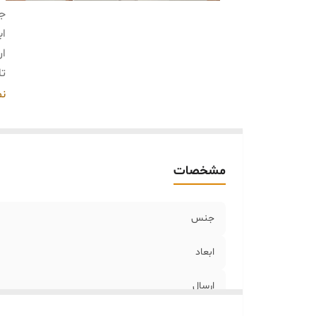
ج
اب
ار
تا
خر
نم
مشخصات
جنس
ابعاد
ارسال