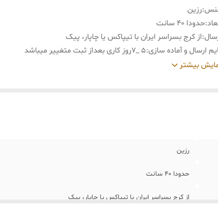
نس
:
رزین
عاد
:
حدودا 40 سانت
سال
:
از کرج بسراسر ایران با تیپاکس یا چاپار، پیک
یم ارسال و آماده سازی
:
5 _7روز کاری بعداز ثبت متغییر میباشد
ید و تحویل حضوری
:
نداریم
ایش بیشتر
رزین
حدودا 40 سانت
از کرج بسراسر ایران با تیپاکس یا چاپار، پیک