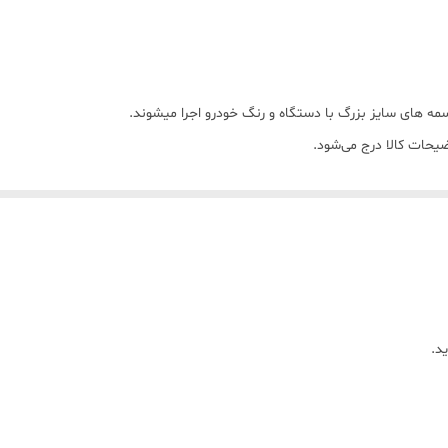
5 _7روز کاری بعداز ثبت متغییر میباشد
نداریم
مه های سایز بزرگ با دستگاه و رنگ خودرو اجرا میشوند.
وضیحات کالا درج می‌شود.
زینه میشود.
رد،
میباشد) لطفا شماره ی مدل خود را درج کنید
د.
یباشد👩🏻‍🎨
اتساپ هماهنگ کنید👩🏻‍💻