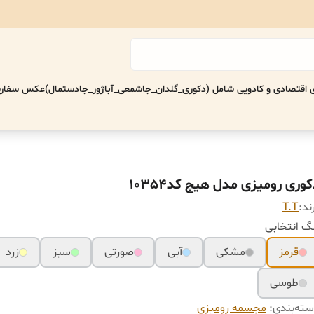
اقتصادی‌ و کادویی شامل (دکوری_گلدان_جاشمعی_آباژور_جادستمال)
عکس سفارش
وری رومیزی مدل هیچ کد10354
ند:
T.T
گ انتخابی
قرمز
مشکی
آبی
صورتی
سبز
زرد
طوسی
ته‌بندی
:
مجسمه رومیزی