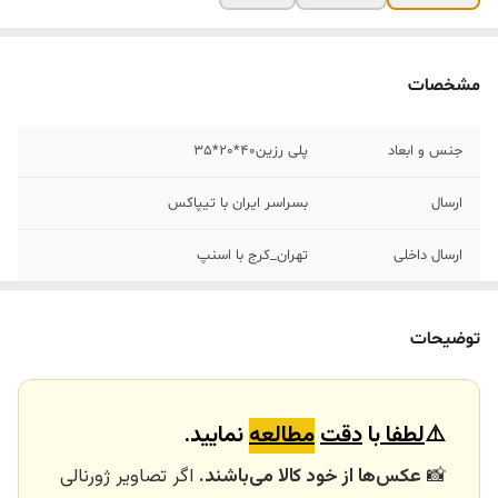
مشخصات
جنس و ابعاد
پلی رزین۴٠*٢٠*٣۵
ارسال
بسراسر ایران با تیپاکس
ارسال داخلی
تهران_کرج با اسنپ
خرید و تحویل
نداریم
حضوری
توضیحات
⚠️
لطفا
با
دقت
مطالعه
نمایید.
📸
عکس‌ها از خود کالا می‌باشند.
اگر تصاویر ژورنالی