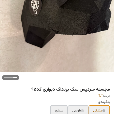
مجسمه سردیس سگ بولداگ دیواری کد95
برند:
T.T
رنگبندی
مشکی
طوسی
سیلور