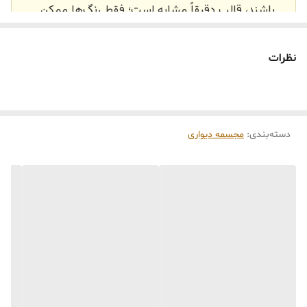
باشند، قالب دقیقاً مشابه است؛ فقط رنگ‌ها ممکن
است تفاوت داشته باشند.
🕰️ تایم آماده‌سازی و ارسال
نظرات
⏳
زمان آماده‌سازی و ارسال سفارش‌ها ۱۰ الی ۲۰ روز
کاری
می‌باشد. کلیه محصولات به‌صورت اختصاصی و
طبق رنگ و سایز انتخابی شما، پس از ثبت فاکتور
دسته‌بندی
:
مجسمه دیواری
توسط تیم تی‌تی هوم دکور تولید و ارسال می‌گردند.
🛒 شرایط خرید
خرید و تحویل حضوری نداریم.
جنس کالاها از
پلی‌استر (رزین)
برای کالاهای
کوچک و
فایبرگلاس
برای کالاهای بزرگ می‌باشد.
از بهترین متریال، رنگ و مواد اولیه استفاده
می‌شود.