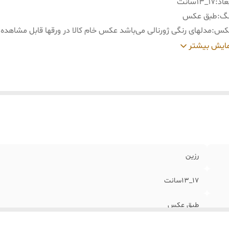
عاد
:
17_13سانت
نگ
:
طبق عکس
کس
:
مدلهای رنگی ژورنالی می‌باشد عکس خام کالا در ورقها قابل مشاهد
سال
:
از کرج بسراسر ایران با تیپاکس یا چاپار، پیک
ایش بیشتر
نگ
تغییر رنگ افزایش قیمت دارد جهت سفارش رنگ دلخواه با پش
فارشی
:
هماهنگ فرمایید
رزین
17_13سانت
طبق عکس