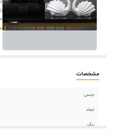
اب
ر
ع
ار
نم
ر
س
مشخصات
جنس
ابعاد
رنگ