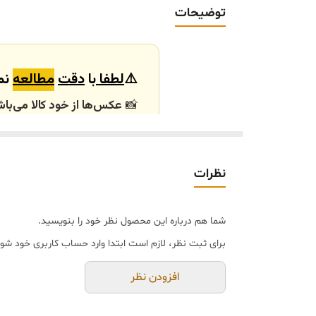
عکس
توضیحات
ارسال
رنگ سفارشی
⚠️
لطفا
با
دقت
مطالعه
نما
📸
عکس‌ها از خود کالا می‌باش
باشند.
🕰️ تایم آماده‌سازی و ارسال
نظرات
⏳
زمان آماده‌سازی و ارسال سفارش‌ها ۱۰ الی
انتخابی شما، پس از ثبت فاکتو
شما هم درباره این محصول نظر خود را بنویسید.
🛒 شرایط خرید
برای ثبت نظر، لازم است ابتدا وارد حساب کاربری خود شوی
خرید و تحویل حضوری ندا
جنس کالاها از
پلی‌استر (ر
افزودن نظر
از بهترین متریال، رنگ و م