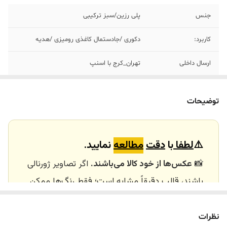
جنس
پلی رزین/سبز ترکیبی
کاربرد:
دکوری /جادستمال کاغذی رومیزی /هدیه
ارسال داخلی
تهران_کرج با اسنپ
خرید و تحویل
نداریم
حضوری
توضیحات
⚠️
لطفا
با
دقت
مطالعه
نمایید.
📸
عکس‌ها از خود کالا می‌باشند.
اگر تصاویر ژورنالی
باشند، قالب دقیقاً مشابه است؛ فقط رنگ‌ها ممکن
است تفاوت داشته باشند.
🕰️ تایم آماده‌سازی و ارسال
نظرات