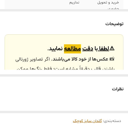
خرید و تحویل
نداریم
حضوری
توضیحات
⚠️
لطفا
با
دقت
مطالعه
نمایید.
📸
عکس‌ها از خود کالا می‌باشند.
اگر تصاویر ژورنالی
باشند، قالب دقیقاً مشابه است؛ فقط رنگ‌ها ممکن
است تفاوت داشته باشند.
🕰️ تایم آماده‌سازی و ارسال
نظرات
⏳
زمان آماده‌سازی و ارسال سفارش‌ها ۱۰ الی ۲۰ روز
کاری
می‌باشد. کلیه محصولات به‌صورت اختصاصی و
طبق رنگ و سایز انتخابی شما، پس از ثبت فاکتور
دسته‌بندی
:
گلدان سایز کوچک
توسط تیم تی‌تی هوم دکور تولید و ارسال می‌گردند.