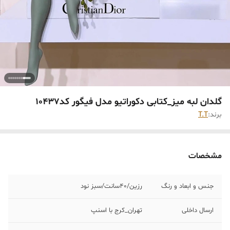
گلدان لبه میز_کتابی دکوراتیو مدل فیگور کد10437
برند:
T.T
مشخصات
جنس و ابعاد و رنگ
رزین/40سانت/سبز نود
ارسال داخلی
تهران_کرج با اسنپ