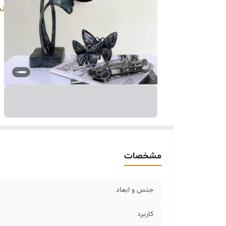
خر
نم
مشخصات
جنس و ابعاد
کاربرد