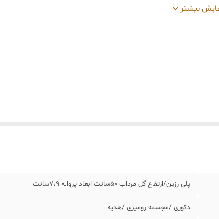
ید و تحویل حضوری
:
نداریم
ایش بیشتر
پلی رزین/ارتفاع گل مرداب 50سانت ابعاد پروانه 7،9سانت
دکوری /مجسمه رومیزی /هدیه