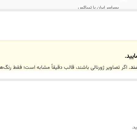
بسراسر ایران با تیپاکس
تهران_کرج با اسنپ
نداریم
یید.
ند.
اگر تصاویر ژورنالی باشند، قالب دقیقاً مشابه است؛ فقط رنگ
 ۲۰ روز کاری
می‌باشد. کلیه محصولات به‌صورت اختص
ر توسط تیم تی‌تی هوم دکور تولید و ارسال می‌گردند.
د.
ریم.