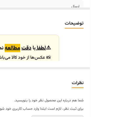
ارسال
ارسال داخلی
توضیحات
خرید و تحویل حضوری
⚠️
لطفا
با
دقت
مطالعه
نما
📸
عکس‌ها از خود کالا می‌باش
باشند.
🕰️ تایم آماده‌سازی و ارسال
نظرات
⏳
زمان آماده‌سازی و ارسال سفارش‌ها ۱۰ الی
انتخابی شما، پس از ثبت فاکتو
شما هم درباره این محصول نظر خود را بنویسید.
🛒 شرایط خرید
برای ثبت نظر، لازم است ابتدا وارد حساب کاربری خود شوی
خرید و تحویل حضوری ندا