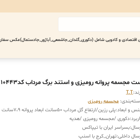
اقتصادی‌ و کادویی شامل (دکوری_گلدان_جاشمعی_آباژور_جادستمال)
عکس سفارش
ت مجسمه پروانه رومیزی و استند برگ مرداب کد10443
ند:
T.T
ته‌بندی
:
مجسمه رومیزی
س و ابعاد
:
پلی رزین/ارتفاع گل مرداب 50سانت ابعاد پروانه 7،9سانت
ربرد
:
دکوری /مجسمه رومیزی /هدیه
سال
:
بسراسر ایران با تیپاکس
سال داخلی
:
تهران_کرج با اسنپ