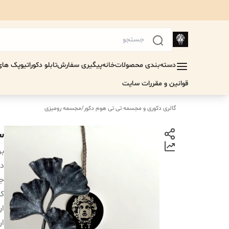
دسته‌بندی محصولات
خانه
پیگیری سفارش
تابلو دکوراتیو
پک های 
قوانین و مقررات سایت
گالری دکوری و مجسمه تی تی هوم دکور
/
مجسمه رومیزی
س
بر
دس
جن
کا
ار
ار