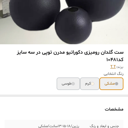
ست گلدان رومیزی دکوراتیو مدرن توپی در سه سایز
کد10481
برند:
T.T
رنگ انتخابی
مشکی
کرم
طوسی
مشخصات
جنس و ابعاد و رنگ
رزین/١٨-١۵-١٣سانت/مشکی