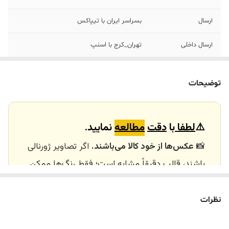
ارسال
بسراسر ایران با تیپاکس
ارسال داخلی
تهران_کرج با اسنپ
خرید و تحویل
نداریم
حضوری
توضیحات
⚠️
لطفا
با
دقت
مطالعه
نمایید.
📸
عکس‌ها از خود کالا می‌باشند.
اگر تصاویر ژورنالی
باشند، قالب دقیقاً مشابه است؛ فقط رنگ‌ها ممکن
است تفاوت داشته باشند.
🕰️ تایم آماده‌سازی و ارسال
نظرات
⏳
زمان آماده‌سازی و ارسال سفارش‌ها ۱۰ الی ۲۰ روز