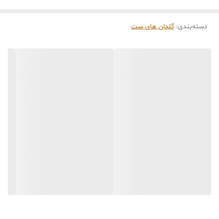
کاری
می‌باشد. کلیه محصولات به‌صورت اختصاصی و
طبق رنگ و سایز انتخابی شما، پس از ثبت فاکتور
دسته‌بندی
:
گلدان های ست
توسط تیم تی‌تی هوم دکور تولید و ارسال می‌گردند.
🛒 شرایط خرید
خرید و تحویل حضوری نداریم.
جنس کالاها از
پلی‌استر (رزین)
برای کالاهای
کوچک و
فایبرگلاس
برای کالاهای بزرگ می‌باشد.
از بهترین متریال، رنگ و مواد اولیه استفاده
می‌شود.
محصولات ساخت ایران و کاملاً توسط تیم تی‌تی
هوم دکور تولید می‌گردند.
جهت اطمینان مشتری،
عکس و فیلم سفارش
آماده‌شده
در کانال تلگرام قرار می‌گیرد و گاهی در