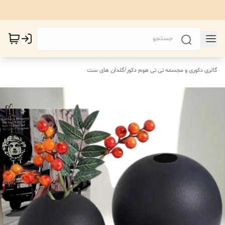
گالری دکوری و مجسمه تی تی هوم دکور
/
گلدان های ست