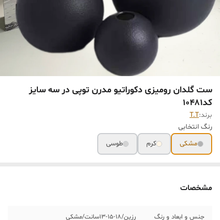
ست گلدان رومیزی دکوراتیو مدرن توپی در سه سایز
کد10481
برند:
T.T
رنگ انتخابی
مشکی
کرم
طوسی
مشخصات
جنس و ابعاد و رنگ
رزین/١٨-١۵-١٣سانت/مشکی