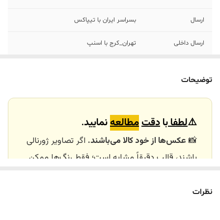
ارسال
بسراسر ایران با تیپاکس
ارسال داخلی
تهران_کرج با اسنپ
خرید و تحویل
نداریم
حضوری
توضیحات
⚠️
لطفا
با
دقت
مطالعه
نمایید.
📸
عکس‌ها از خود کالا می‌باشند.
اگر تصاویر ژورنالی
باشند، قالب دقیقاً مشابه است؛ فقط رنگ‌ها ممکن
است تفاوت داشته باشند.
🕰️ تایم آماده‌سازی و ارسال
نظرات
⏳
زمان آماده‌سازی و ارسال سفارش‌ها ۱۰ الی ۲۰ روز