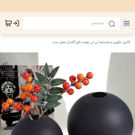
گالری دکوری و مجسمه تی تی هوم دکور
/
گلدان های ست