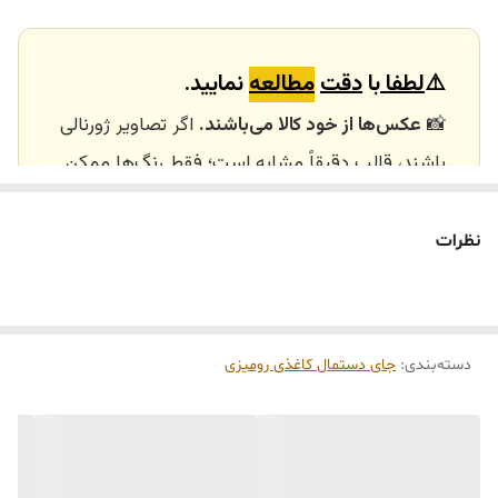
ارسال داخلی
تهران_کرج با اسنپ
خرید و تحویل
نداریم
⚠️
لطفا
با
دقت
مطالعه
نمایید.
حضوری
📸
عکس‌ها از خود کالا می‌باشند.
اگر تصاویر ژورنالی
باشند، قالب دقیقاً مشابه است؛ فقط رنگ‌ها ممکن
است تفاوت داشته باشند.
🕰️ تایم آماده‌سازی و ارسال
نظرات
⏳
زمان آماده‌سازی و ارسال سفارش‌ها ۱۰ الی ۲۰ روز
کاری
می‌باشد. کلیه محصولات به‌صورت اختصاصی و
طبق رنگ و سایز انتخابی شما، پس از ثبت فاکتور
دسته‌بندی
:
جای دستمال کاغذی رومیزی
توسط تیم تی‌تی هوم دکور تولید و ارسال می‌گردند.
🛒 شرایط خرید
خرید و تحویل حضوری نداریم.