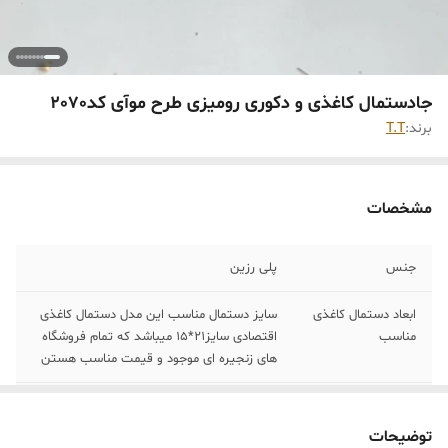
جادستمال کاغذی و دکوری رومیزی طرح موآی کد2070
برند:
T.T
مشخصات
جنس
پلی رزین
ابعاد دستمال کاغذی
سایز دستمال مناسب این مدل دستمال کاغذی
مناسب
اقتصادی سایز21*15 میباشد که تمام فروشگاه
های زنجیره ای موجود و قیمت مناسب هستن
ارسال
بسراسر ایران با تیپاکس
توضیحات