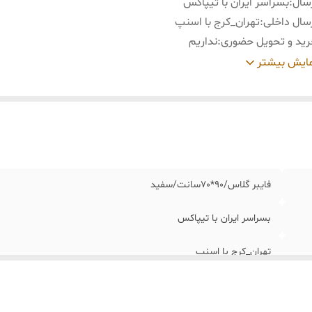
سال
:
بسراسر ایران با تیپاکس
سال داخلی
:
تهران_کرج با اسنپ
ید و تحویل حضوری
:
نداریم
ربرد:
:
دکوری دیواری /مجسمه دیواری /دیزاین اتاق و ویلا/ویترین مغازه م
ایش بیشتر
فایبر گلاس/90*70سانت/سفید
بسراسر ایران با تیپاکس
تهران_کرج با اسنپ
نداریم