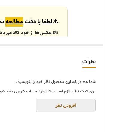
کاربرد:
⚠️
لطفا
با
دقت
مطالعه
نما
📸
عکس‌ها از خود کالا می‌باش
باشند.
🕰️ تایم آماده‌سازی و ارسال
نظرات
⏳
زمان آماده‌سازی و ارسال سفارش‌ها ۱۰ الی
انتخابی شما، پس از ثبت فاکتو
شما هم درباره این محصول نظر خود را بنویسید.
🛒 شرایط خرید
برای ثبت نظر، لازم است ابتدا وارد حساب کاربری خود شوی
خرید و تحویل حضوری ندا
جنس کالاها از
پلی‌استر (ر
افزودن نظر
از بهترین متریال، رنگ و م
محصولات ساخت ایران و کام