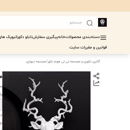
دسته‌بندی محصولات
خانه
پیگیری سفارش
تابلو دکوراتیو
پک های 
قوانین و مقررات سایت
گالری دکوری و مجسمه تی تی هوم دکور
/
مجسمه دیواری
م
بر
رن
دس
جن