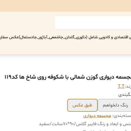
اقتصادی‌ و کادویی شامل (دکوری_گلدان_جاشمعی_آباژور_جادستمال)
عکس سفارش
جسمه دیواری گوزن شمالی با شکوفه روی شاخ ها کد119
ند:
T.T
گبندی
رنگ دلخواهم
طبق عکس
ته‌بندی
:
مجسمه دیواری
س و ابعاد و رنگ
:
فایبر گلاس/90*70سانت/سفید