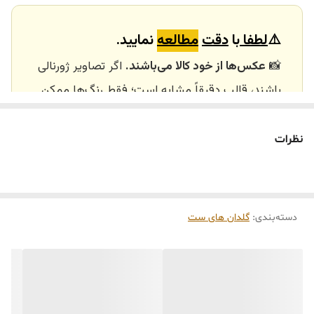
⚠️
لطفا
با
دقت
مطالعه
نمایید.
📸
عکس‌ها از خود کالا می‌باشند.
اگر تصاویر ژورنالی
باشند، قالب دقیقاً مشابه است؛ فقط رنگ‌ها ممکن
است تفاوت داشته باشند.
🕰️ تایم آماده‌سازی و ارسال
نظرات
⏳
زمان آماده‌سازی و ارسال سفارش‌ها ۱۰ الی ۲۰ روز
کاری
می‌باشد. کلیه محصولات به‌صورت اختصاصی و
طبق رنگ و سایز انتخابی شما، پس از ثبت فاکتور
دسته‌بندی
:
گلدان های ست
توسط تیم تی‌تی هوم دکور تولید و ارسال می‌گردند.
🛒 شرایط خرید
خرید و تحویل حضوری نداریم.
جنس کالاها از
پلی‌استر (رزین)
برای کالاهای