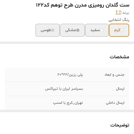
ست گلدان رومیزی مدرن طرح توهم کد122
برند:
T.T
رنگ انتخابی
کرم
سفید
مشکی
طوسی
مشخصات
جنس و ابعاد
پلی رزین/٢٢*٢٠
ارسال
بسراسر ایران با تیپاکس
ارسال داخلی
تهران_کرج با اسنپ
خرید و تحویل
نداریم
حضوری
توضیحات