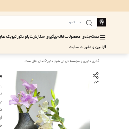
دسته‌بندی محصولات
خانه
پیگیری سفارش
تابلو دکوراتیو
پک های 
قوانین و مقررات سایت
گالری دکوری و مجسمه تی تی هوم دکور
/
گلدان های ست
ست
بر
دس
جن
کا
ار
خر