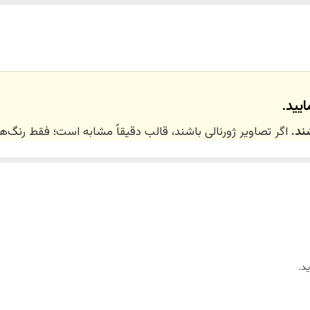
نداریم
یید.
ند.
اگر تصاویر ژورنالی باشند، قالب دقیقاً مشابه است؛ فقط رنگ
 ۲۰ روز کاری
می‌باشد. کلیه محصولات به‌صورت اختص
ر توسط تیم تی‌تی هوم دکور تولید و ارسال می‌گردند.
د.
ریم.
زین)
برای کالاهای کوچک و
فایبرگلاس
برای کالاهای بزرگ می‌باشد.