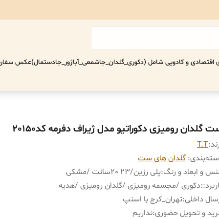
اقتصادی‌ و کادویی شامل (دکوری_گلدان_جاشمعی_آباژور_جادستمال)
عکس سفارش
 گلدان رومیزی دکوراتیو مدل ژیراف دفرمه کد20150
ند:
T.T
ته‌بندی
:
گلدان های ست
س و ابعاد و رنگ
:
پلی رزین/٢٣ ٢٠سانت /مشکی
ربرد:
:
دکوری /مجسمه رومیزی /گلدان رومیزی /هدیه
سال داخلی
:
تهران_کرج با اسنپ
ید و تحویل حضوری
:
نداریم