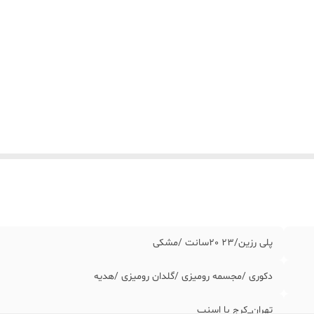
پلی رزین/٢٣ ٢٠سانت /مشکی
دکوری /مجسمه رومیزی /گلدان رومیزی /هدیه
تهران_کرج با اسنپ