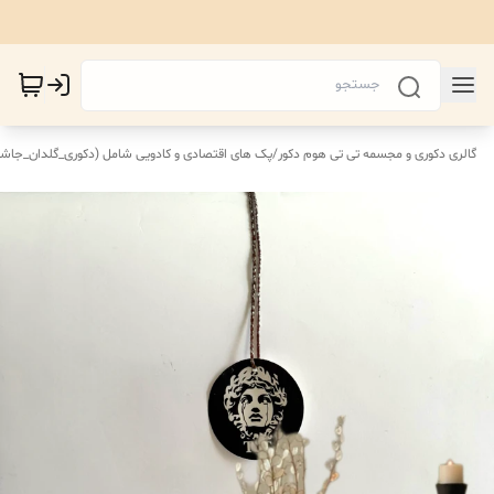
گالری دکوری و مجسمه تی تی هوم دکور
/
پک های اقتصادی‌ و کادویی شامل (دکوری_گلدان_جاش