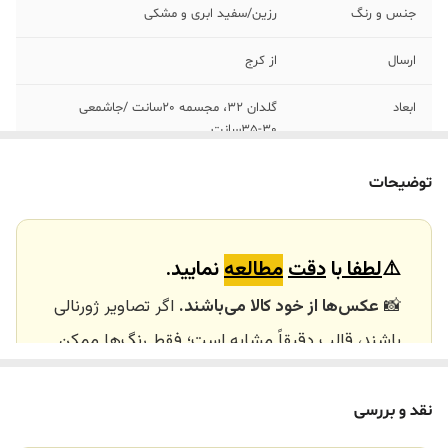
جنس و رنگ‌
رزین/سفید ابری و مشکی
ارسال
از کرج
ابعاد
گلدان 32، مجسمه ٢٠سانت /جاشمعی
٣٠-٣۵سانت
هر ست شامل
١عدد مجسمه /١جفت جاشمعی /١عدد گلدان
توضیحات
خرید و تحویل
نداریم
حضوری
⚠️
لطفا
با
دقت
مطالعه
نمایید.
📸
عکس‌ها از خود کالا می‌باشند.
اگر تصاویر ژورنالی
باشند، قالب دقیقاً مشابه است؛ فقط رنگ‌ها ممکن
است تفاوت داشته باشند.
🕰️ تایم آماده‌سازی و ارسال
نقد و بررسی
⏳
زمان آماده‌سازی و ارسال سفارش‌ها ۱۰ الی ۲۰ روز