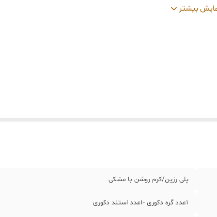
عاد
:
گره ۲٠*۱۴سانت،استند24سانت
ایش بیشتر
پلی رزین/کرم روشن با مشکی
١عدد گره دکوری -١عدد استند دکوری