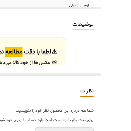
ارسال داخلی
خرید و تحویل حضوری
توضیحات
ابعاد
⚠️
لطفا
با
دقت
مطالعه
نما
📸
عکس‌ها از خود کالا می‌باش
باشند.
🕰️ تایم آماده‌سازی و ارسال
نظرات
⏳
زمان آماده‌سازی و ارسال سفارش‌ها ۱۰ الی
انتخابی شما، پس از ثبت فاکتو
شما هم درباره این محصول نظر خود را بنویسید.
🛒 شرایط خرید
برای ثبت نظر، لازم است ابتدا وارد حساب کاربری خود شوی
خرید و تحویل حضوری ندا