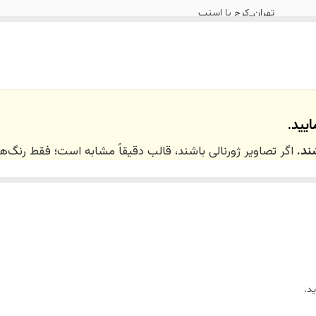
تهران_کرج با اسنپ
نداریم
گره ۲٠*۱۴سانت،استند24سانت
یید.
ند.
اگر تصاویر ژورنالی باشند، قالب دقیقاً مشابه است؛ فقط رنگ
 ۲۰ روز کاری
می‌باشد. کلیه محصولات به‌صورت اختص
ر توسط تیم تی‌تی هوم دکور تولید و ارسال می‌گردند.
د.
ریم.