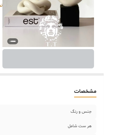
اب
نم
مشخصات
جنس ‌و رنگ
هر ست شامل