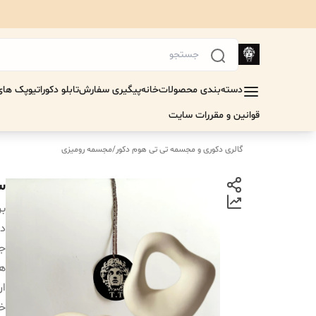
دسته‌بندی محصولات
خانه
پیگیری سفارش
تابلو دکوراتیو
پک های 
قوانین و مقررات سایت
گالری دکوری و مجسمه تی تی هوم دکور
/
مجسمه رومیزی
ست
بر
دس
جن
ه
ار
خر