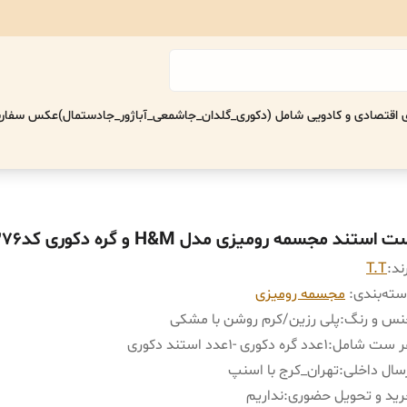
اقتصادی‌ و کادویی شامل (دکوری_گلدان_جاشمعی_آباژور_جادستمال)
عکس سفارش
 استند مجسمه رومیزی مدل H&M و گره دکوری کد20376
ند:
T.T
ته‌بندی
:
مجسمه رومیزی
س ‌و رنگ
:
پلی رزین/کرم روشن با مشکی
ر ست شامل
:
١عدد گره دکوری -١عدد استند دکوری
سال داخلی
:
تهران_کرج با اسنپ
ید و تحویل حضوری
:
نداریم