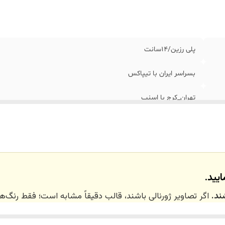
پلی رزین/١۴سانت
بسراسر ایران با تیپاکس
تهران_کرج با اسنپ
نداریم
یید.
ند.
اگر تصاویر ژورنالی باشند، قالب دقیقاً مشابه است؛ فقط رنگ