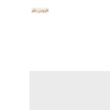
اصی و طبق رنگ و سایز
افزودن نظر
 در واتساپ نیز ارسال