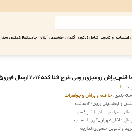
اقتصادی‌ و کادویی شامل (دکوری_گلدان_جاشمعی_آباژور_جادستمال)
عکس سفارش
 قلم‌_براش رومیزی رومی طرح آتنا کد20145 ارسال فوری🚀
ند:
T.T
ته‌بندی
:
جا قلم‌ و براش و جواهرات
س و ابعاد
:
پلی رزین/١۴سانت
سال
:
بسراسر ایران با تیپاکس
سال داخلی
:
تهران_کرج با اسنپ
ید و تحویل حضوری
:
نداریم