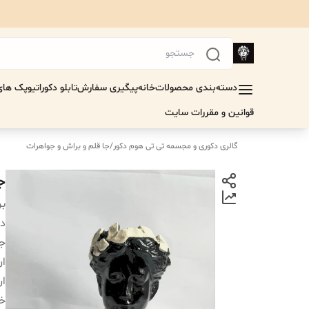
دسته‌بندی محصولات
خانه
پیگیری سفارش
تابلو دکوراتیو
پک های 
قوانین و مقررات سایت
گالری دکوری و مجسمه تی تی هوم دکور
/
جا قلم‌ و براش و جواهرات
جا
بر
دس
جن
ار
ار
خر