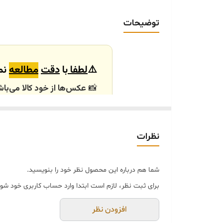
ابعاد دستمال کاغذی مناسب
توضیحات
⚠️
لطفا
با
دقت
مطالعه
نما
📸
عکس‌ها از خود کالا می‌باش
باشند.
🕰️ تایم آماده‌سازی و ارسال
نظرات
⏳
زمان آماده‌سازی و ارسال سفارش‌ها ۱۰ الی
انتخابی شما، پس از ثبت فاکتو
شما هم درباره این محصول نظر خود را بنویسید.
🛒 شرایط خرید
برای ثبت نظر، لازم است ابتدا وارد حساب کاربری خود شوی
خرید و تحویل حضوری ندا
جنس کالاها از
پلی‌استر (ر
افزودن نظر