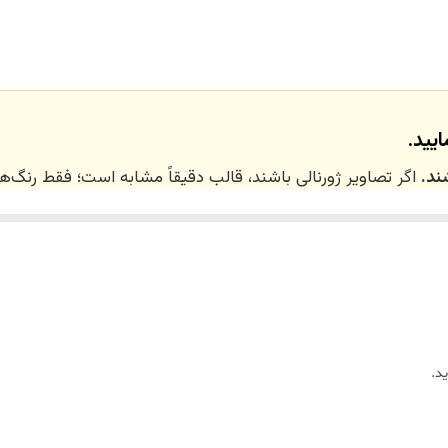
سایز د
مناسب هستن
یید.
ند.
اگر تصاویر ژورنالی باشند، قالب دقیقاً مشابه است؛ فقط رنگ
 ۲۰ روز کاری
می‌باشد. کلیه محصولات به‌صورت اختص
ر توسط تیم تی‌تی هوم دکور تولید و ارسال می‌گردند.
د.
ریم.
زین)
برای کالاهای کوچک و
فایبرگلاس
برای کالاهای بزرگ می‌باشد.