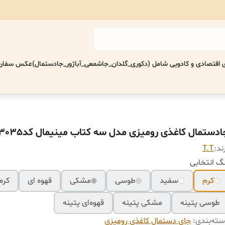
اقتصادی‌ و کادویی شامل (دکوری_گلدان_جاشمعی_آباژور_جادستمال)
عکس سفارش
ادستمال کاغذی رومیزی مدل سه کتاب مینیمال کد3035
ند:
T.T
گ انتخابی
کرم
سفید
طوسی
مشکی
قهوه ای
کرم
طوسی پتینه
مشکی پتینه
قهوه‌ای پتینه
ته‌بندی
:
جای دستمال کاغذی رومیزی