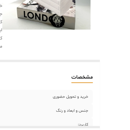
خر
جن
کا
اب
کا
م
مشخصات
خرید و تحویل حضوری
جنس و ابعاد و رنگ
کاربرد: