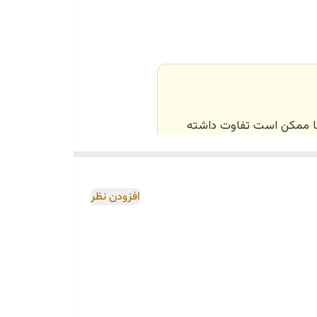
ستمال مناسب این مدل دستمال کاغذی اقتصادی سایز21*15 میباشد که تمام فروشگاه های زنجیره ای موجود و قیمت
‌ها ممکن است تفاوت داشته
اصی و طبق رنگ و سایز
افزودن نظر