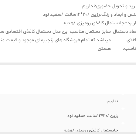
ید و تحویل حضوری
:
نداریم
س و ابعاد و رنگ
:
رزین /٢٠*١٢سانت /سفید نود
ربرد:
:
جادستمال کاغذی رومیزی /هدیه
عاد دستمال
غذی
میباشد که تمام فروشگاه های زنجیره ای موجود و قیمت م
ناسب
:
هستن
نداریم
رزین /٢٠*١٢سانت /سفید نود
جادستمال کاغذی رومیزی /هدیه