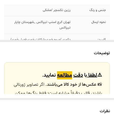
جنس و رنگ
رزین تکسچر /مشکی
نحوه ارسال
تهران کرج اسنپ تیپاکس _شهرستان چاپار
تیپاکس
کاربرد:
دکوری /میوه خوری-شکلات خوری-اجیل خوری/
هدیه
توضیحات
هر ست شامل
١عدد ظرف پایه دار و ١عدد شکلات خوری
درب‌دار
⚠️
لطفا
با
دقت
مطالعه
نمایید.
📸
عکس‌ها از خود کالا می‌باشند.
اگر تصاویر ژورنالی
باشند، قالب دقیقاً مشابه است؛ فقط رنگ‌ها ممکن
است تفاوت داشته باشند.
🕰️ تایم آماده‌سازی و ارسال
نظرات