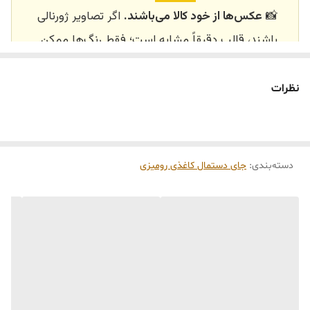
📸
عکس‌ها از خود کالا می‌باشند.
اگر تصاویر ژورنالی
باشند، قالب دقیقاً مشابه است؛ فقط رنگ‌ها ممکن
است تفاوت داشته باشند.
🕰️ تایم آماده‌سازی و ارسال
نظرات
⏳
زمان آماده‌سازی و ارسال سفارش‌ها ۱۰ الی ۲۰ روز
کاری
می‌باشد. کلیه محصولات به‌صورت اختصاصی و
طبق رنگ و سایز انتخابی شما، پس از ثبت فاکتور
دسته‌بندی
:
جای دستمال کاغذی رومیزی
توسط تیم تی‌تی هوم دکور تولید و ارسال می‌گردند.
🛒 شرایط خرید
خرید و تحویل حضوری نداریم.
جنس کالاها از
پلی‌استر (رزین)
برای کالاهای
کوچک و
فایبرگلاس
برای کالاهای بزرگ می‌باشد.
از بهترین متریال، رنگ و مواد اولیه استفاده