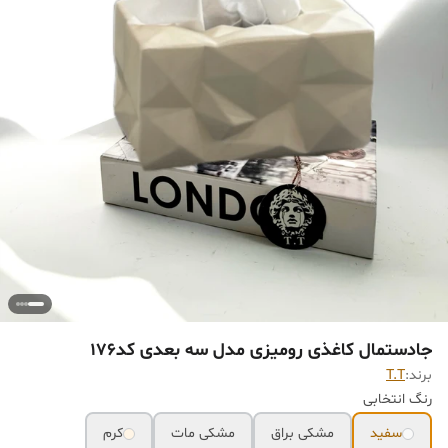
جادستمال کاغذی رومیزی مدل سه بعدی کد176
برند:
T.T
رنگ انتخابی
سفید
مشکی براق
مشکی مات
کرم