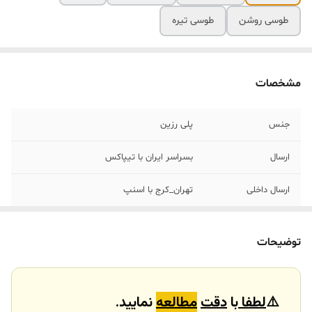
طوسی روشن
طوسی تیره
مشخصات
جنس
پلی رزین
ارسال
بسراسر ایران با تیپاکس
ارسال داخلی
تهران_کرج با اسنپ
خرید و تحویل
نداریم
حضوری
توضیحات
کاربرد:
دکوری /جادستمال کاغذی رومیزی /هدیه
⚠️
لطفا
با
دقت
مطالعه
نمایید.