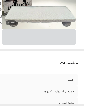
ج
خر
نح
کا
مشخصات
جنس
خرید و تحویل حضوری
نحوه ارسال