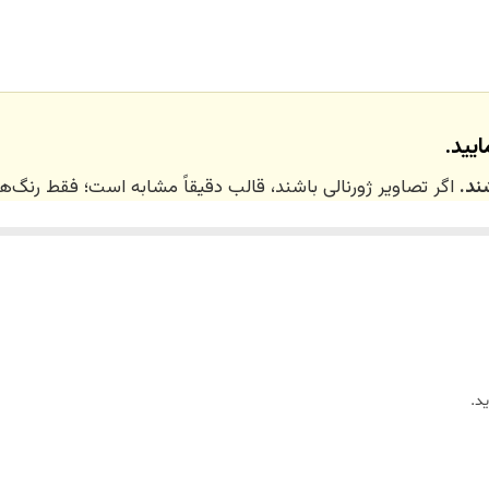
دکوری /پایه دیزاین شمع و گل و... /سرو میوه و فینگرفود ...
یید.
ند.
اگر تصاویر ژورنالی باشند، قالب دقیقاً مشابه است؛ فقط رنگ
 ۲۰ روز کاری
می‌باشد. کلیه محصولات به‌صورت اختص
ر توسط تیم تی‌تی هوم دکور تولید و ارسال می‌گردند.
د.
ریم.
زین)
برای کالاهای کوچک و
فایبرگلاس
برای کالاهای بزرگ می‌باشد.
واد اولیه استفاده می‌شود.