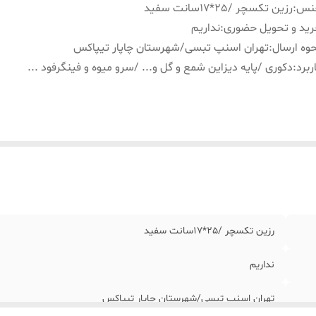
نس
:
رزین تکسچر /٢۵*١٧سانت سفید
ید و تحویل حضوری
:
نداریم
وه ارسال
:
تهران اسنپ تبسی/شهرستان چاپار تیپاکس
ربرد
:
دکوری /پایه دیزاین شمع و گل و... /سرو میوه و فینگرفود ...
رزین تکسچر /٢۵*١٧سانت سفید
نداریم
تهران اسنپ تبسی/شهرستان چاپار تیپاکس