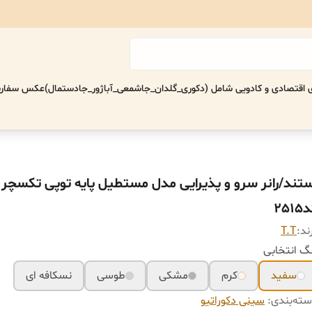
اقتصادی‌ و کادویی شامل (دکوری_گلدان_جاشمعی_آباژور_جادستمال)
عکس سفارش
ستند/رانر سرو و پذیرایی مدل مستطیل پایه توپی تکسچر
٢۵١
ند:
T.T
گ انتخابی
سفید
کرم
مشکی
طوسی
نسکافه ای
ته‌بندی
:
سینی دکوراتیو