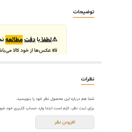
کاربرد
توضیحات
⚠️
لطفا
با
دقت
مطالعه
نما
📸
عکس‌ها از خود کالا می‌باش
باشند.
🕰️ تایم آماده‌سازی و ارسال
نظرات
⏳
زمان آماده‌سازی و ارسال سفارش‌ها ۱۰ الی
انتخابی شما، پس از ثبت فاکتو
شما هم درباره این محصول نظر خود را بنویسید.
🛒 شرایط خرید
برای ثبت نظر، لازم است ابتدا وارد حساب کاربری خود شوی
خرید و تحویل حضوری ندا
جنس کالاها از
پلی‌استر (ر
افزودن نظر
از بهترین متریال، رنگ و م