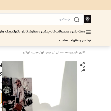
دسته‌بندی محصولات
خانه
پیگیری سفارش
تابلو دکوراتیو
پک های 
قوانین و مقررات سایت
گالری دکوری و مجسمه تی تی هوم دکور
/
سینی دکوراتیو
ا
کد۵
بر
رن
دس