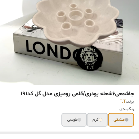
جاشمعی۶شعله پودری/قلمی رومیزی مدل گل کد191
برند:
T.T
رنگبندی
مشکی
کرم
طوسی