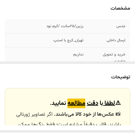
مشخصات
جنس
رزین/٢۵سانت /کرم نود
ارسال داخلی
تهران_کرج با اسنپ
خرید و تحویل
نداریم
حضوری
کاربرد:
دکوری /جاشمعی رومیزی /هدیه
توضیحات
⚠️
لطفا
با
دقت
مطالعه
نمایید.
📸
عکس‌ها از خود کالا می‌باشند.
اگر تصاویر ژورنالی
باشند، قالب دقیقاً مشابه است؛ فقط رنگ‌ها ممکن