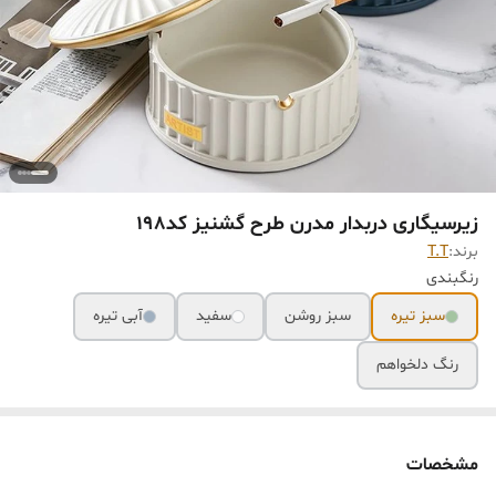
زیرسیگاری دربدار مدرن طرح گشنیز کد198
برند:
T.T
رنگبندی
سبز تیره
سبز روشن
سفید
آبی تیره
رنگ دلخواهم
مشخصات