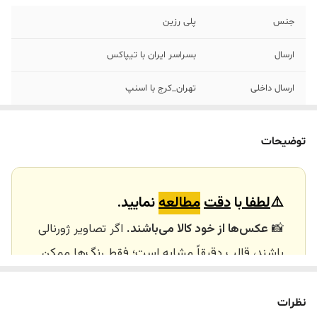
جنس
پلی رزین
ارسال
بسراسر ایران با تیپاکس
ارسال داخلی
تهران_کرج با اسنپ
خرید و تحویل
نداریم
حضوری
توضیحات
⚠️
لطفا
با
دقت
مطالعه
نمایید.
📸
عکس‌ها از خود کالا می‌باشند.
اگر تصاویر ژورنالی
باشند، قالب دقیقاً مشابه است؛ فقط رنگ‌ها ممکن
است تفاوت داشته باشند.
🕰️ تایم آماده‌سازی و ارسال
نظرات