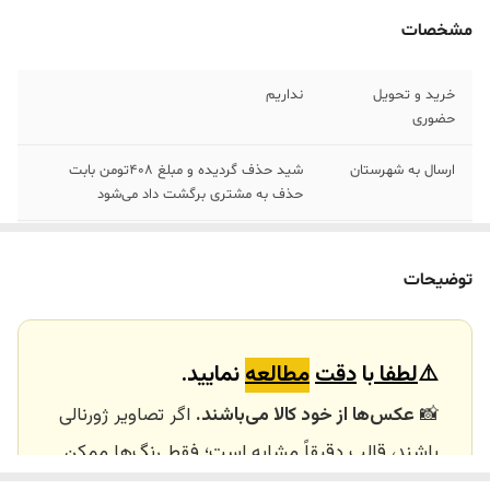
مشخصات
خرید و تحویل
نداریم
حضوری
ارسال به شهرستان
شید حذف گردیده و مبلغ ۴٠٨تومن بابت
حذف به مشتری برگشت داد می‌شود
جنس و رنگ
رزین/کرم سبز نود
توضیحات
⚠️
لطفا
با
دقت
مطالعه
نمایید.
📸
عکس‌ها از خود کالا می‌باشند.
اگر تصاویر ژورنالی
باشند، قالب دقیقاً مشابه است؛ فقط رنگ‌ها ممکن