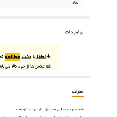
ابعاد
توضیحات
⚠️
لطفا
با
دقت
مطالعه
نما
📸
عکس‌ها از خود کالا می‌باش
باشند.
🕰️ تایم آماده‌سازی و ارسال
نظرات
⏳
زمان آماده‌سازی و ارسال سفارش‌ها ۱۰ الی
انتخابی شما، پس از ثبت فاکتو
شما هم درباره این محصول نظر خود را بنویسید.
🛒 شرایط خرید