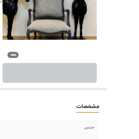
اب
مشخصات
جنس