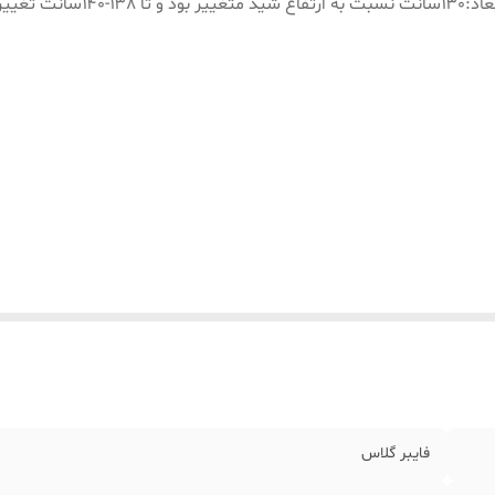
عاد
:
۱۳۰سانت نسبت به ارتفاع شید متغییر بود و تا ۱۳۸-۱۴۰سانت تغییر میکند
فایبر گلاس