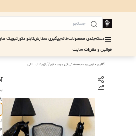
دسته‌بندی محصولات
خانه
پیگیری سفارش
تابلو دکوراتیو
پک های 
قوانین و مقررات سایت
گالری دکوری و مجسمه تی تی هوم دکور
/
آباژورکنارسالنی
آب
بر
رن
دس
ج