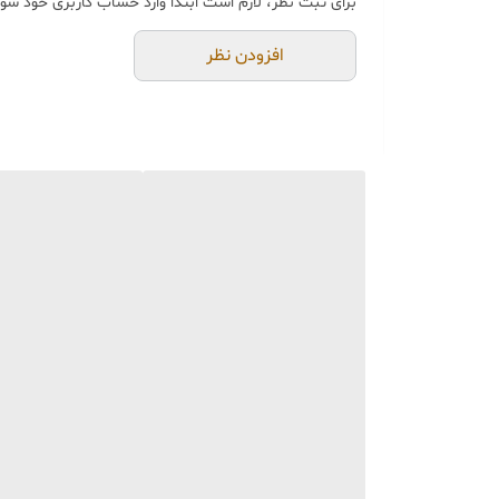
برای ثبت نظر، لازم است ابتدا وارد حساب کاربری خود شوی
خرید و تحویل حضوری ندا
جنس کالاها از
پلی‌استر (ر
افزودن نظر
از بهترین متریال، رنگ و م
محصولات ساخت ایران 🇮🇷 و کاملاً توسط تیم تی‌تی هوم دکور تولید می‌گردند.
جهت اطمینان مشتری،
عک
می‌شود.
🚚 ارسال و بسته‌بندی
ارسال از تهران یا کرج با 
بسته‌بندی محکم و عالی
با
📦
هزینه ارسال و بسته‌بن
📏 ویژگی‌های محصول
امکان اختلاف سایز
۱ الی ۳ سانتی‌متر
قابلیت شستشو با ابر و ما