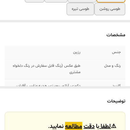
طوسی روشن
طوسی تیره
مشخصات
جنس
رزین
رنگ و مدل
طبق عکس (رنگ قابل سفارش در رنگ دلخواه
مشتری
کاربرد
دکوری، آباژور رومیزی، هدیه مناسب آقایان،
کادو
توضیحات
⚠️
لطفا
با
دقت
مطالعه
نمایید.