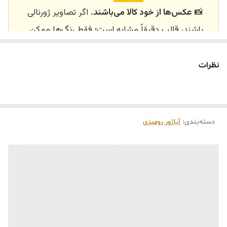
📸
عکس‌ها از خود کالا می‌باشند.
اگر تصاویر ژورنالی
باشند، قالب دقیقاً مشابه است؛ فقط رنگ‌ها ممکن
است تفاوت داشته باشند.
🕰️ تایم آماده‌سازی و ارسال
نظرات
⏳
زمان آماده‌سازی و ارسال سفارش‌ها ۱۰ الی ۲۰ روز
کاری
می‌باشد. کلیه محصولات به‌صورت اختصاصی و
طبق رنگ و سایز انتخابی شما، پس از ثبت فاکتور
دسته‌بندی
:
آباژور رومیزی
توسط تیم تی‌تی هوم دکور تولید و ارسال می‌گردند.
🛒 شرایط خرید
خرید و تحویل حضوری نداریم.
جنس کالاها از
پلی‌استر (رزین)
برای کالاهای
کوچک و
فایبرگلاس
برای کالاهای بزرگ می‌باشد.
از بهترین متریال، رنگ و مواد اولیه استفاده