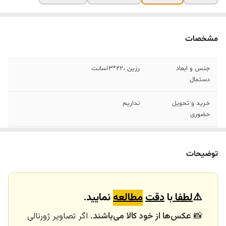
مشخصات
جنس و ابعاد
رزین ،22*13سانت
دستمال
خرید و تحویل
نداریم
حضوری
ابعاد دستمال کاغذی
سایز دستمال مناسب این مدل دستمال کاغذی
مناسب
اقتصادی سایز21*15 میباشد که تمام فروشگاه
توضیحات
های زنجیره ای موجود و قیمت مناسب هستن
کاربرد:
دکوری رومیزی، جادستمال کاغذی رومیزی،
⚠️
لطفا
با
دقت
مطالعه
نمایید.
هدیه
📸
عکس‌ها از خود کالا می‌باشند.
اگر تصاویر ژورنالی