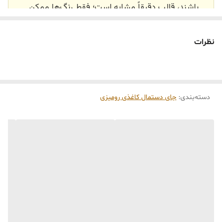
باشند، قالب دقیقاً مشابه است؛ فقط رنگ‌ها ممکن
است تفاوت داشته باشند.
🕰️ تایم آماده‌سازی و ارسال
نظرات
⏳
زمان آماده‌سازی و ارسال سفارش‌ها ۱۰ الی ۲۰ روز
کاری
می‌باشد. کلیه محصولات به‌صورت اختصاصی و
طبق رنگ و سایز انتخابی شما، پس از ثبت فاکتور
دسته‌بندی
:
جای دستمال کاغذی رومیزی
توسط تیم تی‌تی هوم دکور تولید و ارسال می‌گردند.
🛒 شرایط خرید
خرید و تحویل حضوری نداریم.
جنس کالاها از
پلی‌استر (رزین)
برای کالاهای
کوچک و
فایبرگلاس
برای کالاهای بزرگ می‌باشد.
از بهترین متریال، رنگ و مواد اولیه استفاده
می‌شود.