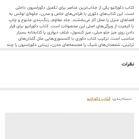
کتاب دکوراتیو یکی از جذاب‌ترین عناصر برای تکمیل دکوراسیون داخلی
-شهرستان : پس کرایه به مامور پست(چاپار،تیپاکس) ارسال رایگان نداریم.
است. این کتاب‌های دکوری با طراحی‌های خاص و مدرن، جلوه‌ای لوکس به
-تهران و کرج؛ پرداخت به راننده اسنپ یا پیک موتوری🚚۰
فضاهای منزل یا محل کار می‌بخشند. جلد مقاوم، رنگ‌بندی متنوع و چاپ
با کیفیت از ویژگی‌های اصلی این محصولات است. کتاب دکوراتیو برای قرار
•توجه : کلیه تزیینات داخل تصویر اعم از کتاب، گل، شمع و... صرفاً جهت
دادن روی میز جلو مبلی، میز کنسول، شلف دیواری یا کتابخانه بسیار
زیبایی تصویر می باشد و همراه محصول ارسال نمی شود.
مناسب است. ترکیب کتاب دکوری با اکسسوری‌هایی مثل گلدان‌های
تزئینی، شمعدان‌های شیک یا مجسمه‌های مدرن، زیبایی دکوراسیون را چند
برابر می‌کند. در فروشگاه ما می‌توانید بهترین مدل‌های کتاب دکوراتیو را با
قیمت مناسب و ارسال سریع تهیه کنید. انتخاب کتاب دکوری مناسب باعث
می‌شود فضا حرفه‌ای‌تر و خاص‌تر به نظر برسد
نظرات
دسته‌بندی
:
کتاب دکوراتیو