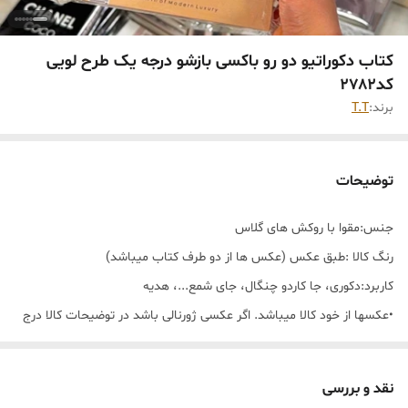
کتاب دکوراتیو دو رو باکسی بازشو درجه یک طرح لویی
کد۲۷۸۲
برند:
T.T
توضیحات
جنس:مقوا با روکش های گلاس
رنگ کالا :طبق عکس (عکس ها از دو طرف کتاب میباشد)
کاربرد:دکوری، جا کاردو چنگال، جای شمع...، هدیه
•عکسها از خود کالا میباشد. اگر عکسی ژورنالی باشد در توضیحات کالا درج
می‌شود
•لطفا قبل از واریزی موجودی چک کنید🙏🏻
نقد و بررسی
⚠️ هزینه ارسال بر عهده مشتری میباشد.