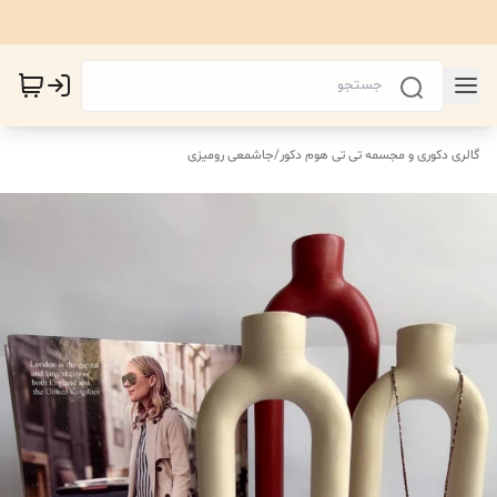
گالری دکوری و مجسمه تی تی هوم دکور
/
جاشمعی رومیزی