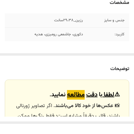
مشخصات
جنس و سایز
رزین_29،38سانت
کاربرد:
دکوری، جاشمعی رومیزی، هدیه
توضیحات
⚠️
لطفا
با
دقت
مطالعه
نمایید.
📸
عکس‌ها از خود کالا می‌باشند.
اگر تصاویر ژورنالی
باشند، قالب دقیقاً مشابه است؛ فقط رنگ‌ها ممکن
است تفاوت داشته باشند.