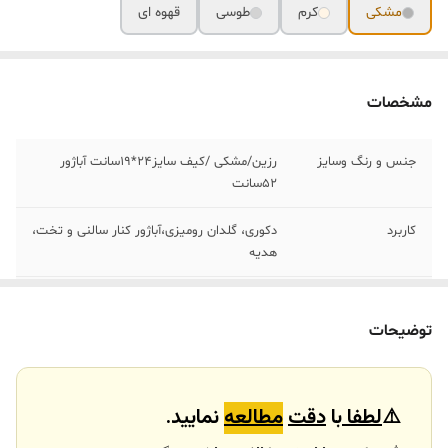
مشکی
کرم
طوسی
قهوه ای
مشخصات
جنس و رنگ‌ وسایز
رزین/مشکی /کیف سایز٢۴*١٩سانت آباژور
۵٢سانت
کاربرد
دکوری، گلدان رومیزی،آباژور کنار سالنی و تخت،
هدیه
ارسال به شهرستان
شید حذف گردیده و مبلغ ۴٠٨تومن بابت
حذف به مشتری برگشت داده می‌شود
توضیحات
⚠️
لطفا
با
دقت
مطالعه
نمایید.